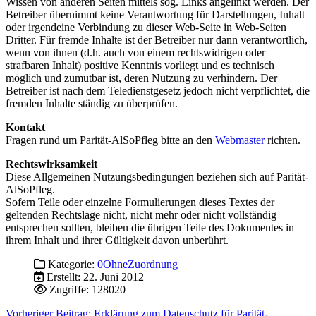
Wissen von anderen Seiten mittels sog. Links angelinkt werden. Der
Betreiber übernimmt keine Verantwortung für Darstellungen, Inhalt
oder irgendeine Verbindung zu dieser Web-Seite in Web-Seiten
Dritter. Für fremde Inhalte ist der Betreiber nur dann verantwortlich,
wenn von ihnen (d.h. auch von einem rechtswidrigen oder
strafbaren Inhalt) positive Kenntnis vorliegt und es technisch
möglich und zumutbar ist, deren Nutzung zu verhindern. Der
Betreiber ist nach dem Teledienstgesetz jedoch nicht verpflichtet, die
fremden Inhalte ständig zu überprüfen.
Kontakt
Fragen rund um Parität-AlSoPfleg bitte an den
Webmaster
richten.
Rechtswirksamkeit
Diese Allgemeinen Nutzungsbedingungen beziehen sich auf Parität-
AlSoPfleg.
Sofern Teile oder einzelne Formulierungen dieses Textes der
geltenden Rechtslage nicht, nicht mehr oder nicht vollständig
entsprechen sollten, bleiben die übrigen Teile des Dokumentes in
ihrem Inhalt und ihrer Gültigkeit davon unberührt.
Kategorie:
0OhneZuordnung
Erstellt: 22. Juni 2012
Zugriffe: 128020
Vorheriger Beitrag: Erklärung zum Datenschutz für Parität-