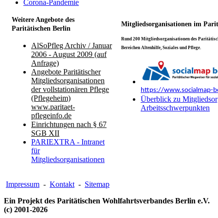
Corona-Pandemie
Weitere Angebote des
Mitgliedsorganisationen im Pari
Paritätischen Berlin
Rund 200 Mitgliedsorganisationen des Paritätisch
AlSoPfleg Archiv / Januar
Bereichen Altenhilfe, Soziales und Pflege.
2006 - August 2009 (auf
Anfrage)
Angebote Paritätischer
Mitgliedsorganisationen
der vollstationären Pflege
https://www.socialmap-be
(Pflegeheim)
Überblick zu Mitgliedsor
www.paritaet-
Arbeitsschwerpunkten
pflegeinfo.de
Einrichtungen nach § 67
SGB XII
PARIEXTRA - Intranet
für
Mitgliedsorganisationen
Impressum
-
Kontakt
-
Sitemap
Ein Projekt des Paritätischen Wohlfahrtsverbandes Berlin e.V.
(c) 2001-2026