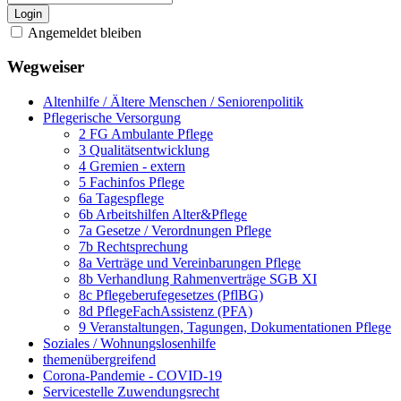
Login
Angemeldet bleiben
Wegweiser
Altenhilfe / Ältere Menschen / Seniorenpolitik
Pflegerische Versorgung
2 FG Ambulante Pflege
3 Qualitätsentwicklung
4 Gremien - extern
5 Fachinfos Pflege
6a Tagespflege
6b Arbeitshilfen Alter&Pflege
7a Gesetze / Verordnungen Pflege
7b Rechtsprechung
8a Verträge und Vereinbarungen Pflege
8b Verhandlung Rahmenverträge SGB XI
8c Pflegeberufegesetzes (PflBG)
8d PflegeFachAssistenz (PFA)
9 Veranstaltungen, Tagungen, Dokumentationen Pflege
Soziales / Wohnungslosenhilfe
themenübergreifend
Corona-Pandemie - COVID-19
Servicestelle Zuwendungsrecht