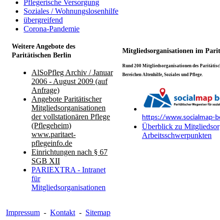
Pflegerische Versorgung
Soziales / Wohnungslosenhilfe
übergreifend
Corona-Pandemie
Weitere Angebote des
Mitgliedsorganisationen im Pari
Paritätischen Berlin
Rund 200 Mitgliedsorganisationen des Paritätisch
AlSoPfleg Archiv / Januar
Bereichen Altenhilfe, Soziales und Pflege.
2006 - August 2009 (auf
Anfrage)
Angebote Paritätischer
Mitgliedsorganisationen
der vollstationären Pflege
https://www.socialmap-be
(Pflegeheim)
Überblick zu Mitgliedsor
www.paritaet-
Arbeitsschwerpunkten
pflegeinfo.de
Einrichtungen nach § 67
SGB XII
PARIEXTRA - Intranet
für
Mitgliedsorganisationen
Impressum
-
Kontakt
-
Sitemap