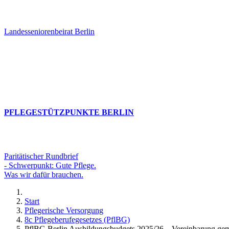
Landesseniorenbeirat Berlin
PFLEGESTÜTZPUNKTE BERLIN
Paritätischer Rundbrief
- Schwerpunkt: Gute Pflege.
Was wir dafür brauchen.
Start
Pflegerische Versorgung
8c Pflegeberufegesetzes (PflBG)
PflBG Berlin Ausbildungsbudgets 2025/26 – Vereinbarung gem