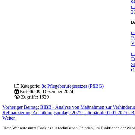
d
p
2
Do
p
P
V
p
E
S
(
Kategorie:
8c Pflegeberufegesetzes (PflBG)
Erstellt: 09. Dezember 2024
Zugriffe: 1620
Vorheriger Beitrag: BIBB - Analyse von Maßnahmen zur Verhinderun
Refinanzierung Ausbildungsumlage 2025 stationär ab 01.01.2025 - Beit
Weiter
Diese Webseite nutzt Cookies aus technischen Gründen, um Funktionen der Websei