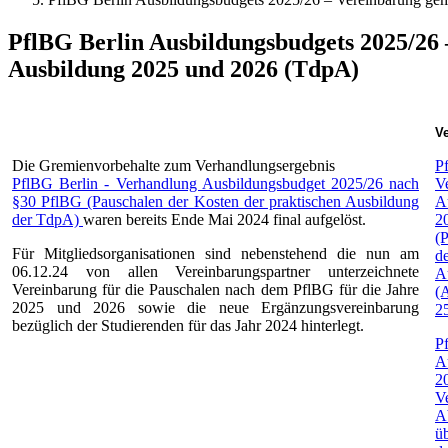
PflBG Berlin Ausbildungsbudgets 2025/26 
Ausbildung 2025 und 2026 (TdpA)
Ve
Die Gremienvorbehalte zum Verhandlungsergebnis
P
PflBG Berlin - Verhandlung Ausbildungsbudget 2025/26 nach
V
§30 PflBG (Pauschalen der Kosten der praktischen Ausbildung
A
der TdpA)
waren bereits Ende Mai 2024 final aufgelöst.
2
(
Für Mitgliedsorganisationen sind nebenstehend die nun am
de
06.12.24 von allen Vereinbarungspartner unterzeichnete
A
Vereinbarung für die Pauschalen nach dem PflBG für die Jahre
(A
2025 und 2026 sowie die neue Ergänzungsvereinbarung
2
bezüglich der Studierenden für das Jahr 2024 hinterlegt.
P
A
2
V
A
ü