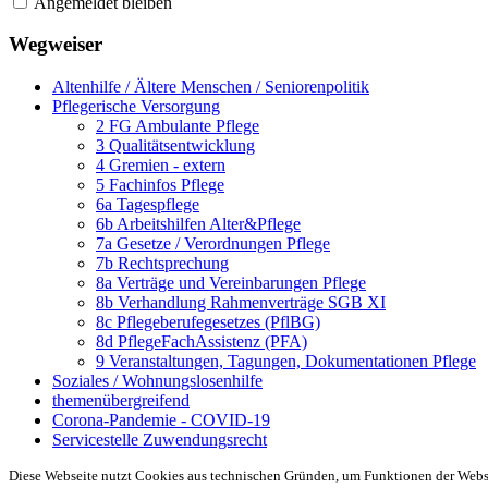
Angemeldet bleiben
Wegweiser
Altenhilfe / Ältere Menschen / Seniorenpolitik
Pflegerische Versorgung
2 FG Ambulante Pflege
3 Qualitätsentwicklung
4 Gremien - extern
5 Fachinfos Pflege
6a Tagespflege
6b Arbeitshilfen Alter&Pflege
7a Gesetze / Verordnungen Pflege
7b Rechtsprechung
8a Verträge und Vereinbarungen Pflege
8b Verhandlung Rahmenverträge SGB XI
8c Pflegeberufegesetzes (PflBG)
8d PflegeFachAssistenz (PFA)
9 Veranstaltungen, Tagungen, Dokumentationen Pflege
Soziales / Wohnungslosenhilfe
themenübergreifend
Corona-Pandemie - COVID-19
Servicestelle Zuwendungsrecht
Diese Webseite nutzt Cookies aus technischen Gründen, um Funktionen der Websei