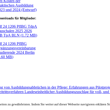
en Kosten der
raktischen Ausbildung
023 und 2024 (Entwurf)
wnloads für Mitglieder:
df
24 1206 PflBG TdpA
auschalen 2025 2026
B TpA BLN
(
1.72 MB
)
df
24 1206 PflBG
rgänzungsvereinbarung
tudierende 2024 Berlin
1.60 MB
)
g von Ausbildungsabbrüchen in der Pflege: Erfahrungen aus Pilotproj
rittsverfahren Landeseinheitlicher Ausbildungszuschlag für voll- und t
ten zu gewährleisten. Indem Sie weiter auf dieser Webseite navigieren erklären S