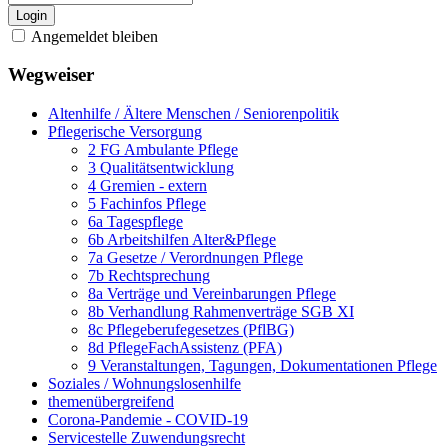
Login
Angemeldet bleiben
Wegweiser
Altenhilfe / Ältere Menschen / Seniorenpolitik
Pflegerische Versorgung
2 FG Ambulante Pflege
3 Qualitätsentwicklung
4 Gremien - extern
5 Fachinfos Pflege
6a Tagespflege
6b Arbeitshilfen Alter&Pflege
7a Gesetze / Verordnungen Pflege
7b Rechtsprechung
8a Verträge und Vereinbarungen Pflege
8b Verhandlung Rahmenverträge SGB XI
8c Pflegeberufegesetzes (PflBG)
8d PflegeFachAssistenz (PFA)
9 Veranstaltungen, Tagungen, Dokumentationen Pflege
Soziales / Wohnungslosenhilfe
themenübergreifend
Corona-Pandemie - COVID-19
Servicestelle Zuwendungsrecht