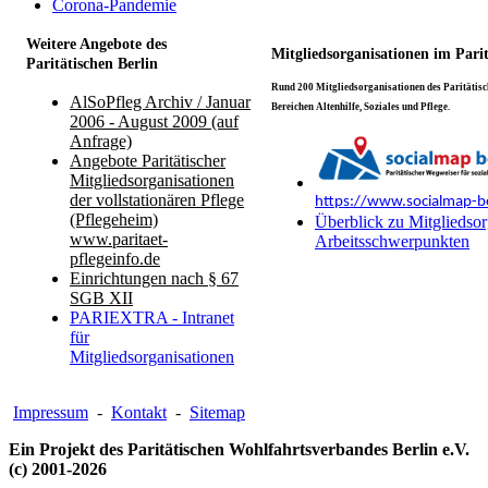
Corona-Pandemie
Weitere Angebote des
Mitgliedsorganisationen im Pari
Paritätischen Berlin
Rund 200 Mitgliedsorganisationen des Paritätisch
AlSoPfleg Archiv / Januar
Bereichen Altenhilfe, Soziales und Pflege.
2006 - August 2009 (auf
Anfrage)
Angebote Paritätischer
Mitgliedsorganisationen
der vollstationären Pflege
https://www.socialmap-be
(Pflegeheim)
Überblick zu Mitgliedsor
www.paritaet-
Arbeitsschwerpunkten
pflegeinfo.de
Einrichtungen nach § 67
SGB XII
PARIEXTRA - Intranet
für
Mitgliedsorganisationen
Impressum
-
Kontakt
-
Sitemap
Ein Projekt des Paritätischen Wohlfahrtsverbandes Berlin e.V.
(c) 2001-2026