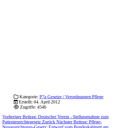
Kategorie:
P7a Gesetze / Verordnungen Pflege
Erstellt: 04. April 2012
Zugriffe: 4546
Vorheriger Beitrag: Deutscher Verein - Stellungnahme zum
Patientenrechtegesetz
Zurück
Nächster Beitrag: Pflege-
Neuausrichtungs-Gesetz: Entwurf vom Bundeskabinett am