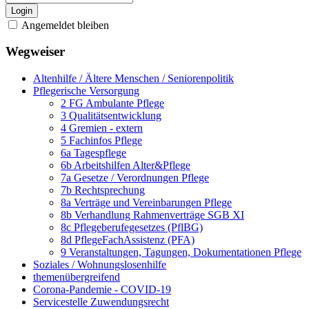
Login
Angemeldet bleiben
Wegweiser
Altenhilfe / Ältere Menschen / Seniorenpolitik
Pflegerische Versorgung
2 FG Ambulante Pflege
3 Qualitätsentwicklung
4 Gremien - extern
5 Fachinfos Pflege
6a Tagespflege
6b Arbeitshilfen Alter&Pflege
7a Gesetze / Verordnungen Pflege
7b Rechtsprechung
8a Verträge und Vereinbarungen Pflege
8b Verhandlung Rahmenverträge SGB XI
8c Pflegeberufegesetzes (PflBG)
8d PflegeFachAssistenz (PFA)
9 Veranstaltungen, Tagungen, Dokumentationen Pflege
Soziales / Wohnungslosenhilfe
themenübergreifend
Corona-Pandemie - COVID-19
Servicestelle Zuwendungsrecht