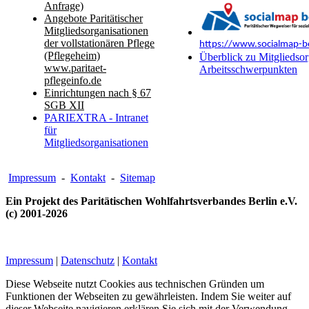
Anfrage)
Angebote Paritätischer
Mitgliedsorganisationen
der vollstationären Pflege
https://www.socialmap-be
(Pflegeheim)
Überblick zu Mitgliedsor
www.paritaet-
Arbeitsschwerpunkten
pflegeinfo.de
Einrichtungen nach § 67
SGB XII
PARIEXTRA - Intranet
für
Mitgliedsorganisationen
Impressum
-
Kontakt
-
Sitemap
Ein Projekt des Paritätischen Wohlfahrtsverbandes Berlin e.V.
(c) 2001-2026
Impressum
|
Datenschutz
|
Kontakt
Diese Webseite nutzt Cookies aus technischen Gründen um
Funktionen der Webseiten zu gewährleisten. Indem Sie weiter auf
dieser Webseite navigieren erklären Sie sich mit der Verwendung