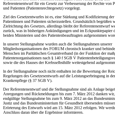
Referentenentwurf für ein Gesetz zur Verbesserung der Rechte von P
und Patienten (Patientenrechtegesetz) vorgelegt.
Ziel des Gesetzentwurfes ist es, eine Stärkung und Kodifizierung de
Patientinnen und Patienten sicherzustellen. Grundsätzlich begrüßen w
Zielrichtung des Gesetzes, allerdings bleibt der Referentenentwurf we
zurück, was in bisherigen Ankündigungen und im Eckpunktepapier 
beiden Ministerien und des Patientenbeauftragten aufgenommen wor
ln unserer Stellungnahme wurden auch die Stellungnahmen unserer
Mitgliedsorganisationen des FORUM chronisch kranker und behinde
Menschen im Paritätischen Gesamtverband (in der Funktion der maß
Patientenorganisationen nach § 140 f SGB V Patientenbeteiligungsv
sowie die des Hauses der Krebsselbsthilfe weitestgehend aufgenomm
ln der Stellungnahme noch nicht enthalten ist die Bewertung der Rei
Regelungen des Gesetzesentwurfs auf die Leistungserbringung in der
Krankenpflege (§ 37 SGB V).
Der Referentenentwurf und die Stellungnahme sind als Anlage beigef
Anregungen und Rückmeldungen bis zum 7. März 2012 danken wir, 
endgültige Stellungnahme bis zum 9. März 2012 an das Bundesminis
Justiz und das Bundesministerium für Gesundheit übersenden müsse
Erörterung des Entwurfs wird am 15. März 2012 erfolgen. Wir werd
Anschluss daran über die Ergebnisse informieren.