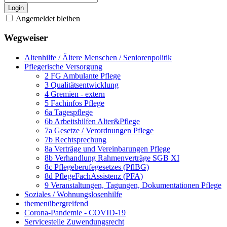
Login
Angemeldet bleiben
Wegweiser
Altenhilfe / Ältere Menschen / Seniorenpolitik
Pflegerische Versorgung
2 FG Ambulante Pflege
3 Qualitätsentwicklung
4 Gremien - extern
5 Fachinfos Pflege
6a Tagespflege
6b Arbeitshilfen Alter&Pflege
7a Gesetze / Verordnungen Pflege
7b Rechtsprechung
8a Verträge und Vereinbarungen Pflege
8b Verhandlung Rahmenverträge SGB XI
8c Pflegeberufegesetzes (PflBG)
8d PflegeFachAssistenz (PFA)
9 Veranstaltungen, Tagungen, Dokumentationen Pflege
Soziales / Wohnungslosenhilfe
themenübergreifend
Corona-Pandemie - COVID-19
Servicestelle Zuwendungsrecht