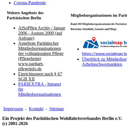
Corona-Pandemie
Weitere Angebote des
Mitgliedsorganisationen im Pari
Paritätischen Berlin
Rund 200 Mitgliedsorganisationen des Paritätisch
AlSoPfleg Archiv / Januar
Bereichen Altenhilfe, Soziales und Pflege.
2006 - August 2009 (auf
Anfrage)
Angebote Paritätischer
Mitgliedsorganisationen
der vollstationären Pflege
https://www.socialmap-be
(Pflegeheim)
Überblick zu Mitgliedsor
www.paritaet-
Arbeitsschwerpunkten
pflegeinfo.de
Einrichtungen nach § 67
SGB XII
PARIEXTRA - Intranet
für
Mitgliedsorganisationen
Impressum
-
Kontakt
-
Sitemap
Ein Projekt des Paritätischen Wohlfahrtsverbandes Berlin e.V.
(c) 2001-2026