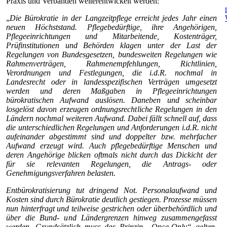
Praxis und Verbänden weiterentwickelt werden:
„
Die Bürokratie in der Langzeitpflege erreicht jedes Jahr einen
neuen Höchststand. Pflegebedürftige, ihre Angehörigen,
Pflegeeinrichtungen und Mitarbeitende, Kostenträger,
Prüfinstitutionen und Behörden klagen unter der Last der
Regelungen von Bundesgesetzen, bundesweiten Regelungen wie
Rahmenverträgen, Rahmenempfehlungen, Richtlinien,
Verordnungen und Festlegungen, die i.d.R. nochmal in
Landesrecht oder in landesspezifischen Verträgen umgesetzt
werden und deren Maßgaben in Pflegeeinrichtungen
bürokratischen Aufwand auslösen. Daneben und scheinbar
losgelöst davon erzeugen ordnungsrechtliche Regelungen in den
Ländern nochmal weiteren Aufwand. Dabei fällt schnell auf, dass
die unterschiedlichen Regelungen und Anforderungen i.d.R. nicht
aufeinander abgestimmt sind und doppelter bzw. mehrfacher
Aufwand erzeugt wird. Auch pflegebedürftige Menschen und
deren Angehörige blicken oftmals nicht durch das Dickicht der
für sie relevanten Regelungen, die Antrags- oder
Genehmigungsverfahren belasten.
Entbürokratisierung tut dringend Not. Personalaufwand und
Kosten sind durch Bürokratie deutlich gestiegen. Prozesse müssen
nun hinterfragt und teilweise gestrichen oder überbehördlich und
über die Bund- und Ländergrenzen hinweg zusammengefasst
werden. Grundsätzlich muss das Prinzip „Once-Only“ gelten.