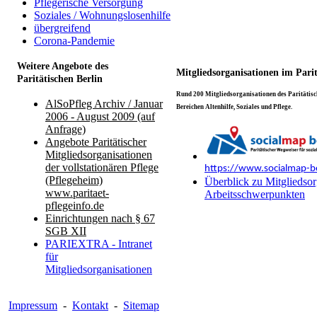
Pflegerische Versorgung
Soziales / Wohnungslosenhilfe
übergreifend
Corona-Pandemie
Weitere Angebote des
Mitgliedsorganisationen im Pari
Paritätischen Berlin
Rund 200 Mitgliedsorganisationen des Paritätisch
AlSoPfleg Archiv / Januar
Bereichen Altenhilfe, Soziales und Pflege.
2006 - August 2009 (auf
Anfrage)
Angebote Paritätischer
Mitgliedsorganisationen
der vollstationären Pflege
https://www.socialmap-be
(Pflegeheim)
Überblick zu Mitgliedsor
www.paritaet-
Arbeitsschwerpunkten
pflegeinfo.de
Einrichtungen nach § 67
SGB XII
PARIEXTRA - Intranet
für
Mitgliedsorganisationen
Impressum
-
Kontakt
-
Sitemap