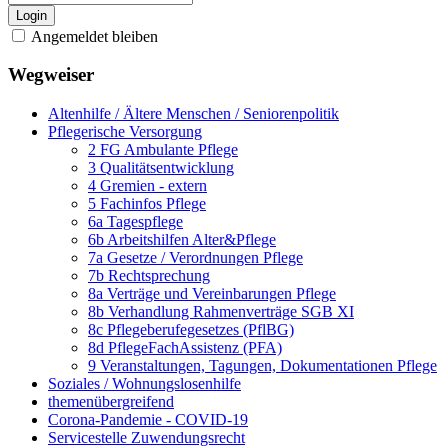
Login
Angemeldet bleiben
Wegweiser
Altenhilfe / Ältere Menschen / Seniorenpolitik
Pflegerische Versorgung
2 FG Ambulante Pflege
3 Qualitätsentwicklung
4 Gremien - extern
5 Fachinfos Pflege
6a Tagespflege
6b Arbeitshilfen Alter&Pflege
7a Gesetze / Verordnungen Pflege
7b Rechtsprechung
8a Verträge und Vereinbarungen Pflege
8b Verhandlung Rahmenverträge SGB XI
8c Pflegeberufegesetzes (PflBG)
8d PflegeFachAssistenz (PFA)
9 Veranstaltungen, Tagungen, Dokumentationen Pflege
Soziales / Wohnungslosenhilfe
themenübergreifend
Corona-Pandemie - COVID-19
Servicestelle Zuwendungsrecht