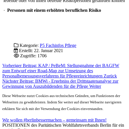
lebende oder von ihnen betreute Risikopersonen gefährden können
·
Personen mit einem erhöhten beruflichen Risiko
Kategorie:
P5 Fachinfos Pflege
Erstellt: 22. Januar 2021
Zugriffe: 1706
Vorheriger Beitrag: KAP / PeBeM: Stellungnahme der BAGFW
zum Entwurf einer Road-Map zur Umsetzung des
Personalbemessungsverfahrens für Pflegeeinrichtungen
Zurück
Nächster Beitrag: BMWi - Ergebniss der Drittstaatenanalyse zur
Gewinnung von Auszubildenden für die Pflege
Weiter
Diese Webseite nutzt Cookies aus technischen Gründen, um Funktionen der
Webseiten zu gewährleisten. Indem Sie weiter auf dieser Webseite navigieren
erklären Sie sich mit der Verwendung der Cookies einverstanden.
Wir wollen #berlinbessermachen – gemeinsam mit Ihnen!
POSITIONEN des Paritätischen Wohlfahrtsverbands Berlin für ein