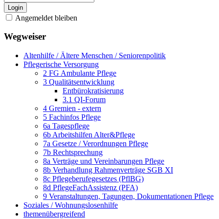
Login
Angemeldet bleiben
Wegweiser
Altenhilfe / Ältere Menschen / Seniorenpolitik
Pflegerische Versorgung
2 FG Ambulante Pflege
3 Qualitätsentwicklung
Entbürokratisierung
3.1 QI-Forum
4 Gremien - extern
5 Fachinfos Pflege
6a Tagespflege
6b Arbeitshilfen Alter&Pflege
7a Gesetze / Verordnungen Pflege
7b Rechtsprechung
8a Verträge und Vereinbarungen Pflege
8b Verhandlung Rahmenverträge SGB XI
8c Pflegeberufegesetzes (PflBG)
8d PflegeFachAssistenz (PFA)
9 Veranstaltungen, Tagungen, Dokumentationen Pflege
Soziales / Wohnungslosenhilfe
themenübergreifend