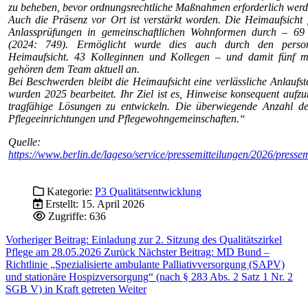
zu beheben, bevor ordnungsrechtliche Maßnahmen erforderlich werd
Auch die Präsenz vor Ort ist verstärkt worden. Die Heimaufsicht 
Anlassprüfungen in gemeinschaftlichen Wohnformen durch – 69
(2024: 749). Ermöglicht wurde dies auch durch den perso
Heimaufsicht. 43 Kolleginnen und Kollegen – und damit fünf m
gehören dem Team aktuell an.
Bei Beschwerden bleibt die Heimaufsicht eine verlässliche Anlaufs
wurden 2025 bearbeitet. Ihr Ziel ist es, Hinweise konsequent aufzuk
tragfähige Lösungen zu entwickeln. Die überwiegende Anzahl d
Pflegeeinrichtungen und Pflegewohngemeinschaften.“
Quelle:
https://www.berlin.de/lageso/service/pressemitteilungen/2026/presse
Kategorie:
P3 Qualitätsentwicklung
Erstellt: 15. April 2026
Zugriffe: 636
Vorheriger Beitrag: Einladung zur 2. Sitzung des Qualitätszirkel
Pflege am 28.05.2026
Zurück
Nächster Beitrag: MD Bund –
Richtlinie „Spezialisierte ambulante Palliativversorgung (SAPV)
und stationäre Hospizversorgung“ (nach § 283 Abs. 2 Satz 1 Nr. 2
SGB V) in Kraft getreten
Weiter