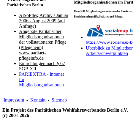
Mitgliedsorganisationen im Pari
Paritätischen Berlin
Rund 200 Mitgliedsorganisationen des Paritätisch
AlSoPfleg Archiv / Januar
Bereichen Altenhilfe, Soziales und Pflege.
2006 - August 2009 (auf
Anfrage)
Angebote Paritätischer
Mitgliedsorganisationen
der vollstationären Pflege
https://www.socialmap-be
(Pflegeheim)
Überblick zu Mitgliedsor
www.paritaet-
Arbeitsschwerpunkten
pflegeinfo.de
Einrichtungen nach § 67
SGB XII
PARIEXTRA - Intranet
für
Mitgliedsorganisationen
Impressum
-
Kontakt
-
Sitemap
Ein Projekt des Paritätischen Wohlfahrtsverbandes Berlin e.V.
(c) 2001-2026