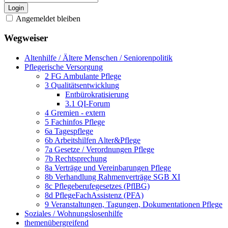
Login
Angemeldet bleiben
Wegweiser
Altenhilfe / Ältere Menschen / Seniorenpolitik
Pflegerische Versorgung
2 FG Ambulante Pflege
3 Qualitätsentwicklung
Entbürokratisierung
3.1 QI-Forum
4 Gremien - extern
5 Fachinfos Pflege
6a Tagespflege
6b Arbeitshilfen Alter&Pflege
7a Gesetze / Verordnungen Pflege
7b Rechtsprechung
8a Verträge und Vereinbarungen Pflege
8b Verhandlung Rahmenverträge SGB XI
8c Pflegeberufegesetzes (PflBG)
8d PflegeFachAssistenz (PFA)
9 Veranstaltungen, Tagungen, Dokumentationen Pflege
Soziales / Wohnungslosenhilfe
themenübergreifend