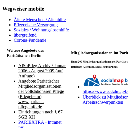
Wegweiser mobile
Ältere Menschen / Altenhilfe
Pflegerische Versorgung
Soziales / Wohnungslosenhilfe
übergreifend
Corona-Pandemie
Weitere Angebote des
Mitgliedsorganisationen im Pari
Paritätischen Berlin
Rund 200 Mitgliedsorganisationen des Paritätisch
AlSoPfleg Archiv / Januar
Bereichen Altenhilfe, Soziales und Pflege.
2006 - August 2009 (auf
Anfrage)
Angebote Paritätischer
Mitgliedsorganisationen
der vollstationären Pflege
https://www.socialmap-be
(Pflegeheim)
Überblick zu Mitgliedsor
www.paritaet-
Arbeitsschwerpunkten
pflegeinfo.de
Einrichtungen nach § 67
SGB XII
PARIEXTRA - Intranet
für