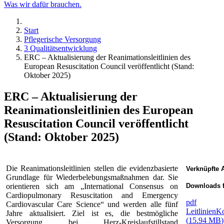
Was wir dafür brauchen.
Start
Pflegerische Versorgung
3 Qualitätsentwicklung
ERC – Aktualisierung der Reanimationsleitlinien des
European Resuscitation Council veröffentlicht (Stand:
Oktober 2025)
ERC – Aktualisierung der
Reanimationsleitlinien des European
Resuscitation Council veröffentlicht
(Stand: Oktober 2025)
Die Reanimationsleitlinien stellen die evidenzbasierte
Verknüpfte A
Grundlage für Wiederbelebungsmaßnahmen dar. Sie
orientieren sich am „International Consensus on
Downloads f
Cardiopulmonary Resuscitation and Emergency
pdf
Cardiovascular Care Science“ und werden alle fünf
Leitlinien
Jahre aktualisiert. Ziel ist es, die bestmögliche
(
15.94 MB
)
Versorgung bei Herz-Kreislaufstillstand