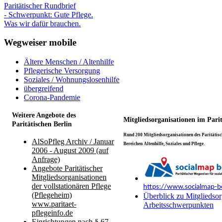
Paritätischer Rundbrief
- Schwerpunkt: Gute Pflege.
Was wir dafür brauchen.
Wegweiser mobile
Ältere Menschen / Altenhilfe
Pflegerische Versorgung
Soziales / Wohnungslosenhilfe
übergreifend
Corona-Pandemie
Weitere Angebote des
Mitgliedsorganisationen im Pari
Paritätischen Berlin
Rund 200 Mitgliedsorganisationen des Paritätisch
AlSoPfleg Archiv / Januar
Bereichen Altenhilfe, Soziales und Pflege.
2006 - August 2009 (auf
Anfrage)
Angebote Paritätischer
Mitgliedsorganisationen
der vollstationären Pflege
https://www.socialmap-be
(Pflegeheim)
Überblick zu Mitgliedsor
www.paritaet-
Arbeitsschwerpunkten
pflegeinfo.de
Einrichtungen nach § 67