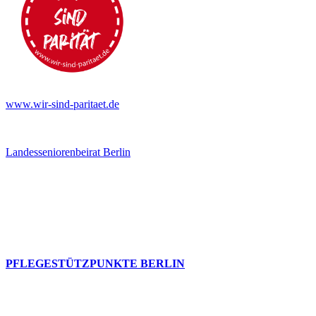
www.wir-sind-paritaet.de
Landesseniorenbeirat Berlin
PFLEGESTÜTZPUNKTE BERLIN