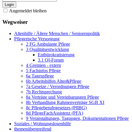
Login
Angemeldet bleiben
Wegweiser
Altenhilfe / Ältere Menschen / Seniorenpolitik
Pflegerische Versorgung
2 FG Ambulante Pflege
3 Qualitätsentwicklung
Entbürokratisierung
3.1 QI-Forum
4 Gremien - extern
5 Fachinfos Pflege
6a Tagespflege
6b Arbeitshilfen Alter&Pflege
7a Gesetze / Verordnungen Pflege
7b Rechtsprechung
8a Verträge und Vereinbarungen Pflege
8b Verhandlung Rahmenverträge SGB XI
8c Pflegeberufegesetzes (PflBG)
8d PflegeFachAssistenz (PFA)
9 Veranstaltungen, Tagungen, Dokumentationen Pflege
Soziales / Wohnungslosenhilfe
themenübergreifend