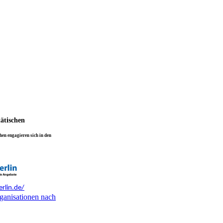
tätischen
en engagieren sich in den
rlin.de/
ganisationen nach