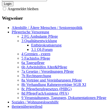
Login
Angemeldet bleiben
Wegweiser
Altenhilfe / Ältere Menschen / Seniorenpolitik
Pflegerische Versorgung
2 FG Ambulante Pflege
3 Qualitätsentwicklung
Entbürokratisierung
3.1 QI-Forum
4 Gremien - extern
5 Fachinfos Pflege
6a Tagespflege
6b Arbeitshilfen Alter&Pflege
7a Gesetze / Verordnungen Pflege
7b Rechtsprechung
8a Verträge und Vereinbarungen Pflege
8b Verhandlung Rahmenverträge SGB XI
8c Pflegeberufegesetzes (PflBG)
8d PflegeFachAssistenz (PFA)
9 Veranstaltungen, Tagungen, Dokumentationen Pflege
Soziales / Wohnungslosenhilfe
themenübergreifend