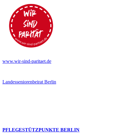
www.wir-sind-paritaet.de
Landesseniorenbeirat Berlin
PFLEGESTÜTZPUNKTE BERLIN