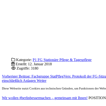
Kategorie:
P1 FG Stationäre Pflege & Tagespflege
Erstellt: 12. Januar 2018
Zugriffe: 3180
Vorheriger Beitrag: Fachgruppe StatPflegVers: Protokoll der FG-Sit
einschließlich Anlagen
Weiter
Diese Webseite nutzt Cookies aus technischen Gründen, um Funktionen der Websei
Wir wollen #berlinbessermachen – gemeinsam mit Ihnen!
POSITIONEN 