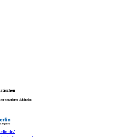
tätischen
en engagieren sich in den
rlin.de/