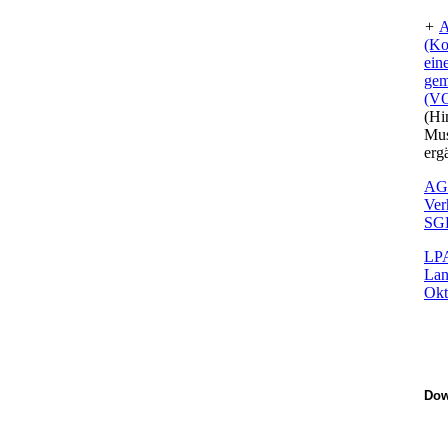
+
A
(Ko
ein
gem
(V
(Hi
Mus
erg
AG 
Ver
SGB
LPA
Lan
Okt
Dow