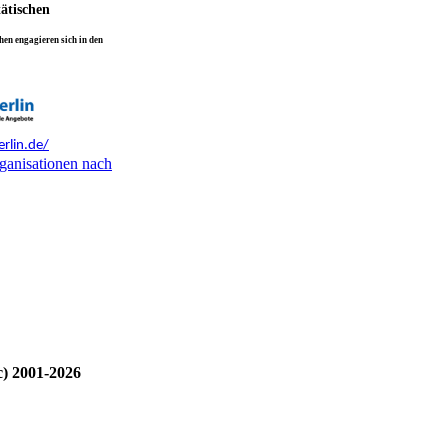
tätischen
en engagieren sich in den
rlin.de/
ganisationen nach
c) 2001-2026