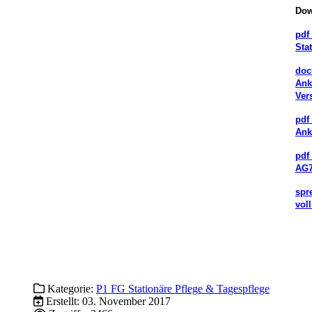
Dow
pdf
Sta
doc
Ank
Ver
pdf
Ank
pdf
AG7
spr
vol
Kategorie:
P1 FG Stationäre Pflege & Tagespflege
Erstellt: 03. November 2017