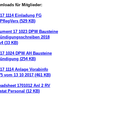
nloads für Mitglieder:
17 1114 Einladung FG
tPflegVers
(
529 KB
)
ument
17 1023 DPW Bausteine
ündigungsschreiben 2018
s4
(
33 KB
)
17 1024 DPW AH Bausteine
ündigung
(
254 KB
)
17 1114 Anlage Vorabinfo
5 vom 13 10 2017
(
461 KB
)
eadsheet
1701012 Anl 2 RV
lstat Personal
(
12 KB
)