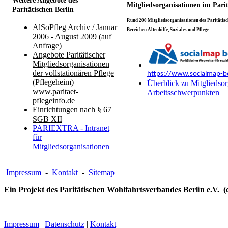
Weitere Angebote des
Mitgliedsorganisationen im Pari
Paritätischen Berlin
Rund 200 Mitgliedsorganisationen des Paritätisch
AlSoPfleg Archiv / Januar
Bereichen Altenhilfe, Soziales und Pflege.
2006 - August 2009 (auf
Anfrage)
Angebote Paritätischer
Mitgliedsorganisationen
der vollstationären Pflege
https://www.socialmap-be
(Pflegeheim)
Überblick zu Mitgliedsor
www.paritaet-
Arbeitsschwerpunkten
pflegeinfo.de
Einrichtungen nach § 67
SGB XII
PARIEXTRA - Intranet
für
Mitgliedsorganisationen
Impressum
-
Kontakt
-
Sitemap
Ein Projekt des Paritätischen Wohlfahrtsverbandes Berlin e.V. (
Impressum
|
Datenschutz
|
Kontakt