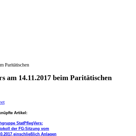
m Paritätischen
rs am 14.11.2017 beim Paritätischen
et
nüpfte Artikel:
hgruppe StatPflegVers:
tokoll der FG-Sitzung vom
10.2017 einschließlich Anlagen