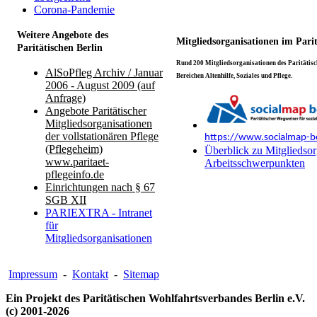
Corona-Pandemie
Weitere Angebote des
Mitgliedsorganisationen im Pari
Paritätischen Berlin
Rund 200 Mitgliedsorganisationen des Paritätisch
AlSoPfleg Archiv / Januar
Bereichen Altenhilfe, Soziales und Pflege.
2006 - August 2009 (auf
Anfrage)
Angebote Paritätischer
Mitgliedsorganisationen
der vollstationären Pflege
https://www.socialmap-be
(Pflegeheim)
Überblick zu Mitgliedsor
www.paritaet-
Arbeitsschwerpunkten
pflegeinfo.de
Einrichtungen nach § 67
SGB XII
PARIEXTRA - Intranet
für
Mitgliedsorganisationen
Impressum
-
Kontakt
-
Sitemap
Ein Projekt des Paritätischen Wohlfahrtsverbandes Berlin e.V.
(c) 2001-2026