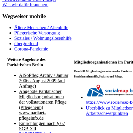
Was wir dafür brauchen.
Wegweiser mobile
Ältere Menschen / Altenhilfe
Pflegerische Versorgung
Soziales / Wohnungslosenhilfe
übergreifend
Corona-Pandemie
Weitere Angebote des
Mitgliedsorganisationen im Pari
Paritätischen Berlin
Rund 200 Mitgliedsorganisationen des Paritätisch
AlSoPfleg Archiv / Januar
Bereichen Altenhilfe, Soziales und Pflege.
2006 - August 2009 (auf
Anfrage)
Angebote Paritätischer
Mitgliedsorganisationen
der vollstationären Pflege
https://www.socialmap-be
(Pflegeheim)
Überblick zu Mitgliedsor
www.paritaet-
Arbeitsschwerpunkten
pflegeinfo.de
Einrichtungen nach § 67
SGB XII