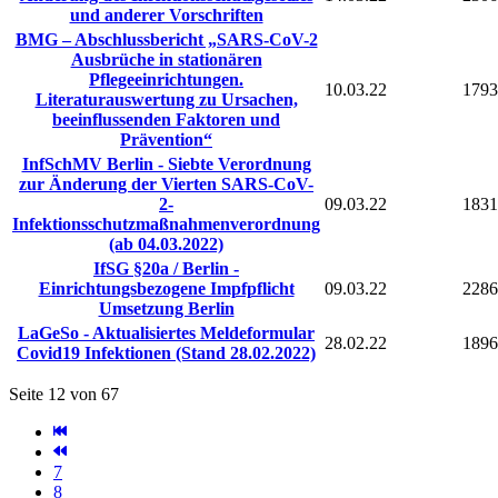
und anderer Vorschriften
BMG – Abschlussbericht „SARS-CoV-2
Ausbrüche in stationären
Pflegeeinrichtungen.
10.03.22
1793
Literaturauswertung zu Ursachen,
beeinflussenden Faktoren und
Prävention“
InfSchMV Berlin - Siebte Verordnung
zur Änderung der Vierten SARS-CoV-
2-
09.03.22
1831
Infektionsschutzmaßnahmenverordnung
(ab 04.03.2022)
IfSG §20a / Berlin -
Einrichtungsbezogene Impfpflicht
09.03.22
2286
Umsetzung Berlin
LaGeSo - Aktualisiertes Meldeformular
28.02.22
1896
Covid19 Infektionen (Stand 28.02.2022)
Seite 12 von 67
7
8