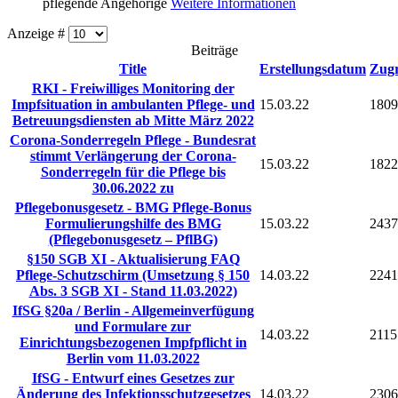
pflegende Angehörige
Weitere Informationen
Anzeige #
Beiträge
Title
Erstellungsdatum
Zugr
RKI - Freiwilliges Monitoring der
Impfsituation in ambulanten Pflege- und
15.03.22
1809
Betreuungsdiensten ab Mitte März 2022
Corona-Sonderregeln Pflege - Bundesrat
stimmt Verlängerung der Corona-
15.03.22
1822
Sonderregeln für die Pflege bis
30.06.2022 zu
Pflegebonusgesetz - BMG Pflege-Bonus
Formulierungshilfe des BMG
15.03.22
2437
(Pflegebonusgesetz – PflBG)
§150 SGB XI - Aktualisierung FAQ
Pflege-Schutzschirm (Umsetzung § 150
14.03.22
2241
Abs. 3 SGB XI - Stand 11.03.2022)
IfSG §20a / Berlin - Allgemeinverfügung
und Formulare zur
14.03.22
2115
Einrichtungsbezogenen Impfpflicht in
Berlin vom 11.03.2022
IfSG - Entwurf eines Gesetzes zur
Änderung des Infektionsschutzgesetzes
14.03.22
2306