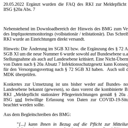
20.05.2022 Ergänzt wurden die FAQ des RKI zur Meldepflicht
IfSG §20a Abs. 7
Nebenstehend im Downloadbereich der Hinweis des BMG zum Ver
des Impfquotenmonitorings (vollstationär / teilstationär). Das Schrei
RKI wurde an Einrichtungen direkt versandt.
Hinweis: Die Änderung im SGB XI bzw. die Ergänzung des § 72 A
SGB XI um die neue Nummer 6 wurde sowohl auf Bundesebene u.a.
Stellungnahme als auch auf Landesebene kritisiert. Eine Nicht-Überm
von Daten nach § 20a Absatz 7 Infektionsschutzgesetz kann Konse
für den Versorgungsvertrag nach § 72 SGB XI haben. Auch soll d
MDK überprüfen.
Konkretes zur Umsetzung ist uns bisher weder auf Bundes- no
Landesebene bekannt (gewesen), so dass vorerst die kombinierte Bi
RKI „Meldepflicht stationärer Pflegeeinrichtungen gemäß § 20a
IfSG
und
freiwillige Erfassung von Daten zur COVID-19-Situa
beachtet werden sollte.
Aus dem Begleitschreiben des BMG:
"
[...] kann Ihnen in Bezug auf die Pflicht zur Mitteil