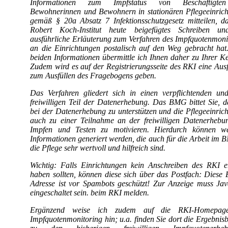
Informationen zum Impfstatus von Beschäftigt
Bewohnerinnen und Bewohnern in stationären Pflegeeinric
gemäß § 20a Absatz 7 Infektionsschutzgesetz mitteilen, d
Robert Koch-Institut heute beigefügtes Schreiben un
ausführliche Erläuterung zum Verfahren des Impfquotenmoni
an die Einrichtungen postalisch auf den Weg gebracht hat
beiden Informationen übermittle ich Ihnen daher zu Ihrer Ke
Zudem wird es auf der Registrierungsseite des RKI eine Ausfü
zum Ausfüllen des Fragebogens geben.
Das Verfahren gliedert sich in einen verpflichtenden un
freiwilligen Teil der Datenerhebung. Das BMG bittet Sie, 
bei der Datenerhebung zu unterstützen und die Pflegeeinric
auch zu einer Teilnahme an der freiwilligen Datenerheb
Impfen und Testen zu motivieren. Hierdurch können wer
Informationen generiert werden, die auch für die Arbeit im 
die Pflege sehr wertvoll und hilfreich sind.
Wichtig: Falls Einrichtungen kein Anschreiben des RKI e
haben sollten, können diese sich über das Postfach:
Diese 
Adresse ist vor Spambots geschützt! Zur Anzeige muss Jav
eingeschaltet sein.
beim RKI melden.
Ergänzend weise ich zudem auf die RKI-Homepa
Impfquotenmonitoring hin; u.a. finden Sie dort die Ergebnisb