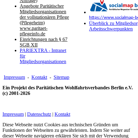
Anfrage)
Angebote Paritätischer
Mitgliedsorganisationen
der vollstationären Pflege
https://www.socialmap-be
(Pflegeheim)
Überblick zu Mitgliedsor
www.paritaet-
Arbeitsschwerpunkten
pflegeinfo.de
Einrichtungen nach § 67
SGB XII
PARIEXTRA - Intranet
für
Mitgliedsorganisationen
Impressum
-
Kontakt
-
Sitemap
Ein Projekt des Paritätischen Wohlfahrtsverbandes Berlin e.V.
(c) 2001-2026
Impressum
|
Datenschutz
|
Kontakt
Diese Webseite nutzt Cookies aus technischen Gründen um
Funktionen der Webseiten zu gewährleisten. Indem Sie weiter auf
dieser Webseite navigieren erklären Sie sich mit der Verwendung