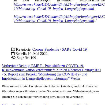
zu den bisherigen freiwilligen Impfquotenerheb
https://www.rki.de/DE/Content/Infekt/Impfen/ImpfungenAZ
19/Monitoring_Covid-19_Impfen_Langzeitpflege.html
https://www.rki.de/DE/Content/Infekt/Impfen/ImpfungenAZ
19/Monitoring_Covid-19_Impfen_Langzeitpflege.html
.
"
Kategorie:
Corona-Pandemie / SARS-Covid-19
Erstellt: 10. Mai 2022
Zugriffe: 1991
Vorheriger Beitrag: BMBF - Praxishilfe zu COVID-19-
Risikokommunikation veröffentlicht
Zurück
Nächster Beitrag: RKI
- 5. Report zum Projekt "Monitoring der COVID-19- und
Impfsituation in Langzeitpflegeeinrichtungen"
Weiter
Diese Webseite nutzt Cookies aus technischen Gründen, um Funktionen der
Webseiten zu gewährleisten. Indem Sie weiter auf dieser Webseite navigieren
erklären Sie sich mit der Verwendung der Cookies einverstanden.