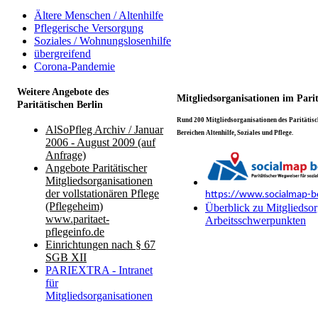
Ältere Menschen / Altenhilfe
Pflegerische Versorgung
Soziales / Wohnungslosenhilfe
übergreifend
Corona-Pandemie
Weitere Angebote des
Mitgliedsorganisationen im Pari
Paritätischen Berlin
Rund 200 Mitgliedsorganisationen des Paritätisch
AlSoPfleg Archiv / Januar
Bereichen Altenhilfe, Soziales und Pflege.
2006 - August 2009 (auf
Anfrage)
Angebote Paritätischer
Mitgliedsorganisationen
der vollstationären Pflege
https://www.socialmap-be
(Pflegeheim)
Überblick zu Mitgliedsor
www.paritaet-
Arbeitsschwerpunkten
pflegeinfo.de
Einrichtungen nach § 67
SGB XII
PARIEXTRA - Intranet
für
Mitgliedsorganisationen