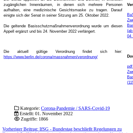
zugänglichen Innenräumen, in denen sich mehrere Personen
Ver
aufhalten, eine medizinische Gesichtsmaske zu tragen. Darauf
BaS
einigte sich der Senat in seiner Sitzung am 25. Oktober 2022.
Zwe
Ba
Die geltende Basisschutzmaßnahmenverordnung wurde um diesen
(ab
Appell ergänzt und bis 24. November 2022 verlängert.
04.
Die aktuell gültige Verordnung findet sich hier:
Dow
https://www.berlin.de/corona/massnahmen/verordnung/
pdf
Zw
Ba
(
11
Kategorie:
Corona-Pandemie / SARS-Covid-19
Erstellt: 01. November 2022
Zugriffe: 1866
Vorheriger Beitrag: IfSG - Bundestag beschließt Regelungen zu