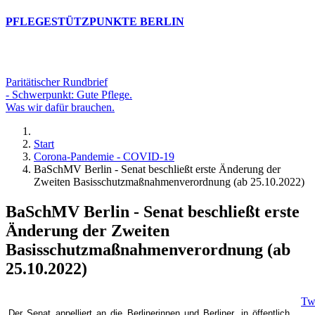
PFLEGESTÜTZPUNKTE BERLIN
Paritätischer Rundbrief
- Schwerpunkt: Gute Pflege.
Was wir dafür brauchen.
Start
Corona-Pandemie - COVID-19
BaSchMV Berlin - Senat beschließt erste Änderung der
Zweiten Basisschutzmaßnahmenverordnung (ab 25.10.2022)
BaSchMV Berlin - Senat beschließt erste
Änderung der Zweiten
Basisschutzmaßnahmenverordnung (ab
25.10.2022)
Tw
Der Senat appelliert an die Berlinerinnen und Berliner, in öffentlich