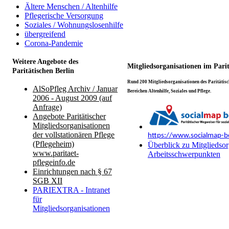
Ältere Menschen / Altenhilfe
Pflegerische Versorgung
Soziales / Wohnungslosenhilfe
übergreifend
Corona-Pandemie
Weitere Angebote des
Mitgliedsorganisationen im Pari
Paritätischen Berlin
Rund 200 Mitgliedsorganisationen des Paritätisch
AlSoPfleg Archiv / Januar
Bereichen Altenhilfe, Soziales und Pflege.
2006 - August 2009 (auf
Anfrage)
Angebote Paritätischer
Mitgliedsorganisationen
der vollstationären Pflege
https://www.socialmap-be
(Pflegeheim)
Überblick zu Mitgliedsor
www.paritaet-
Arbeitsschwerpunkten
pflegeinfo.de
Einrichtungen nach § 67
SGB XII
PARIEXTRA - Intranet
für
Mitgliedsorganisationen