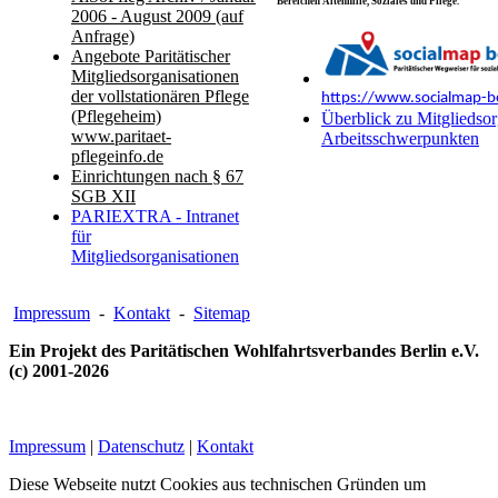
Bereichen Altenhilfe, Soziales und Pflege.
2006 - August 2009 (auf
Anfrage)
Angebote Paritätischer
Mitgliedsorganisationen
der vollstationären Pflege
https://www.socialmap-be
(Pflegeheim)
Überblick zu Mitgliedsor
www.paritaet-
Arbeitsschwerpunkten
pflegeinfo.de
Einrichtungen nach § 67
SGB XII
PARIEXTRA - Intranet
für
Mitgliedsorganisationen
Impressum
-
Kontakt
-
Sitemap
Ein Projekt des Paritätischen Wohlfahrtsverbandes Berlin e.V.
(c) 2001-2026
Impressum
|
Datenschutz
|
Kontakt
Diese Webseite nutzt Cookies aus technischen Gründen um