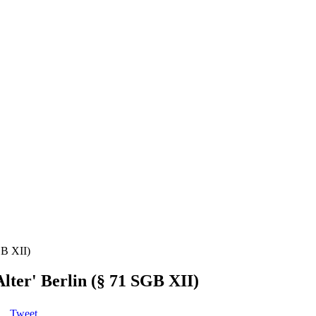
GB XII)
lter' Berlin (§ 71 SGB XII)
Tweet