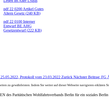
Leben im Alter LSBB
pdf
22 0200 Artikel Gutes
Altern Gesetz
(
240 KB
)
pdf
22 0100 Interner
Entwurf BE AHG
Gesetzentwurf
(
222 KB
)
 25.05.2022, Protokoll vom 23.03.2022
Zurück
Nächster Beitrag: FG
ten zu gewährleisten. Indem Sie weiter auf dieser Webseite navigieren erklären S
des Paritätischen Wohlfahrtsverbands Berlin für ein soziales Berlin