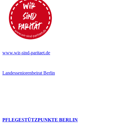
www.wir-sind-paritaet.de
Landesseniorenbeirat Berlin
PFLEGESTÜTZPUNKTE BERLIN