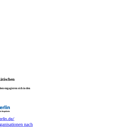
tätischen
en engagieren sich in den
rlin.de/
ganisationen nach