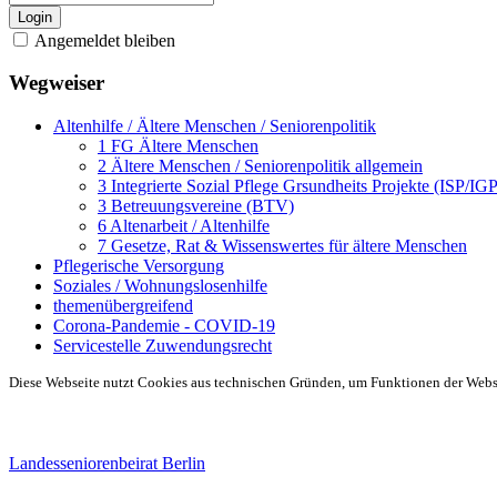
Login
Angemeldet bleiben
Wegweiser
Altenhilfe / Ältere Menschen / Seniorenpolitik
1 FG Ältere Menschen
2 Ältere Menschen / Seniorenpolitik allgemein
3 Integrierte Sozial Pflege Grsundheits Projekte (ISP/IG
3 Betreuungsvereine (BTV)
6 Altenarbeit / Altenhilfe
7 Gesetze, Rat & Wissenswertes für ältere Menschen
Pflegerische Versorgung
Soziales / Wohnungslosenhilfe
themenübergreifend
Corona-Pandemie - COVID-19
Servicestelle Zuwendungsrecht
Diese Webseite nutzt Cookies aus technischen Gründen, um Funktionen der Websei
Landesseniorenbeirat Berlin