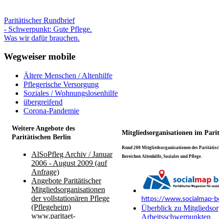
Paritätischer Rundbrief
- Schwerpunkt: Gute Pflege.
Was wir dafür brauchen.
Wegweiser mobile
Ältere Menschen / Altenhilfe
Pflegerische Versorgung
Soziales / Wohnungslosenhilfe
übergreifend
Corona-Pandemie
Weitere Angebote des
Mitgliedsorganisationen im Pari
Paritätischen Berlin
Rund 200 Mitgliedsorganisationen des Paritätisch
AlSoPfleg Archiv / Januar
Bereichen Altenhilfe, Soziales und Pflege.
2006 - August 2009 (auf
Anfrage)
Angebote Paritätischer
Mitgliedsorganisationen
der vollstationären Pflege
https://www.socialmap-be
(Pflegeheim)
Überblick zu Mitgliedsor
www.paritaet-
Arbeitsschwerpunkten