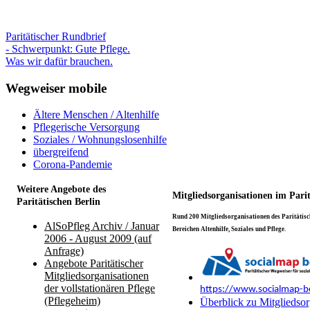
Paritätischer Rundbrief
- Schwerpunkt: Gute Pflege.
Was wir dafür brauchen.
Wegweiser mobile
Ältere Menschen / Altenhilfe
Pflegerische Versorgung
Soziales / Wohnungslosenhilfe
übergreifend
Corona-Pandemie
Weitere Angebote des
Mitgliedsorganisationen im Pari
Paritätischen Berlin
Rund 200 Mitgliedsorganisationen des Paritätisch
AlSoPfleg Archiv / Januar
Bereichen Altenhilfe, Soziales und Pflege.
2006 - August 2009 (auf
Anfrage)
Angebote Paritätischer
Mitgliedsorganisationen
der vollstationären Pflege
https://www.socialmap-be
(Pflegeheim)
Überblick zu Mitgliedsor