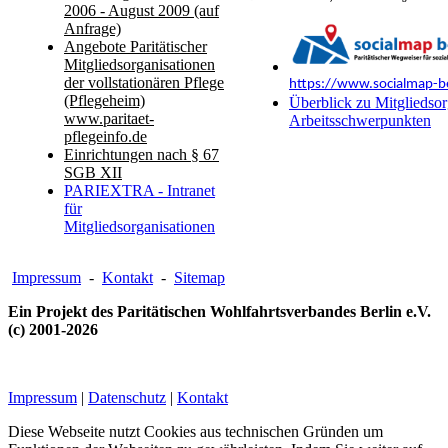
2006 - August 2009 (auf
Anfrage)
Angebote Paritätischer
Mitgliedsorganisationen
der vollstationären Pflege
https://www.socialmap-be
(Pflegeheim)
Überblick zu Mitgliedsor
www.paritaet-
Arbeitsschwerpunkten
pflegeinfo.de
Einrichtungen nach § 67
SGB XII
PARIEXTRA - Intranet
für
Mitgliedsorganisationen
Impressum
-
Kontakt
-
Sitemap
Ein Projekt des Paritätischen Wohlfahrtsverbandes Berlin e.V.
(c) 2001-2026
Impressum
|
Datenschutz
|
Kontakt
Diese Webseite nutzt Cookies aus technischen Gründen um