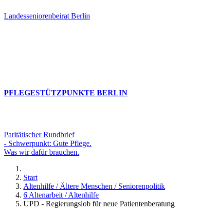
Landesseniorenbeirat Berlin
PFLEGESTÜTZPUNKTE BERLIN
Paritätischer Rundbrief
- Schwerpunkt: Gute Pflege.
Was wir dafür brauchen.
Start
Altenhilfe / Ältere Menschen / Seniorenpolitik
6 Altenarbeit / Altenhilfe
UPD - Regierungslob für neue Patientenberatung