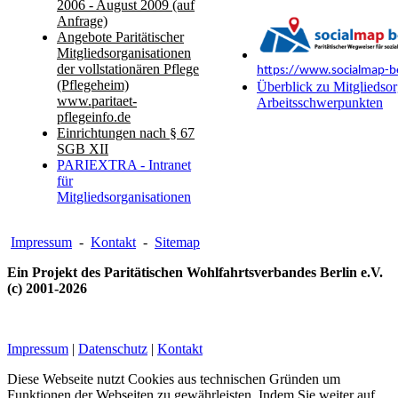
2006 - August 2009 (auf
Anfrage)
Angebote Paritätischer
Mitgliedsorganisationen
der vollstationären Pflege
https://www.socialmap-be
(Pflegeheim)
Überblick zu Mitgliedsor
www.paritaet-
Arbeitsschwerpunkten
pflegeinfo.de
Einrichtungen nach § 67
SGB XII
PARIEXTRA - Intranet
für
Mitgliedsorganisationen
Impressum
-
Kontakt
-
Sitemap
Ein Projekt des Paritätischen Wohlfahrtsverbandes Berlin e.V.
(c) 2001-2026
Impressum
|
Datenschutz
|
Kontakt
Diese Webseite nutzt Cookies aus technischen Gründen um
Funktionen der Webseiten zu gewährleisten. Indem Sie weiter auf