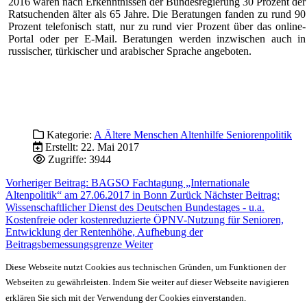
2016 waren nach Erkenntnissen der Bundesregierung 30 Prozent der
Ratsuchenden älter als 65 Jahre. Die Beratungen fanden zu rund 90
Prozent telefonisch statt, nur zu rund vier Prozent über das online-
Portal oder per E-Mail. Beratungen werden inzwischen auch in
russischer, türkischer und arabischer Sprache angeboten.
Kategorie:
A Ältere Menschen Altenhilfe Seniorenpolitik
Erstellt: 22. Mai 2017
Zugriffe: 3944
Vorheriger Beitrag: BAGSO Fachtagung „Internationale
Altenpolitik“ am 27.06.2017 in Bonn
Zurück
Nächster Beitrag:
Wissenschaftlicher Dienst des Deutschen Bundestages - u.a.
Kostenfreie oder kostenreduzierte ÖPNV-Nutzung für Senioren,
Entwicklung der Rentenhöhe, Aufhebung der
Beitragsbemessungsgrenze
Weiter
Diese Webseite nutzt Cookies aus technischen Gründen, um Funktionen der
Webseiten zu gewährleisten. Indem Sie weiter auf dieser Webseite navigieren
erklären Sie sich mit der Verwendung der Cookies einverstanden.