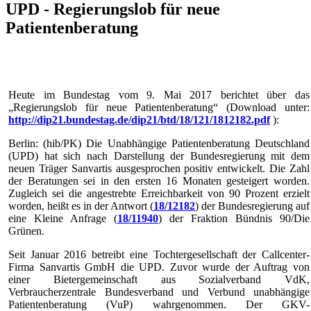
UPD - Regierungslob für neue
Patientenberatung
Heute im Bundestag vom 9. Mai 2017 berichtet über das
„Regierungslob für neue Patientenberatung“ (Download unter:
http://dip21.bundestag.de/dip21/btd/18/121/1812182.pdf
):
Berlin: (hib/PK) Die Unabhängige Patientenberatung Deutschland
(UPD) hat sich nach Darstellung der Bundesregierung mit dem
neuen Träger Sanvartis ausgesprochen positiv entwickelt. Die Zahl
der Beratungen sei in den ersten 16 Monaten gesteigert worden.
Zugleich sei die angestrebte Erreichbarkeit von 90 Prozent erzielt
worden, heißt es in der Antwort (
18/12182
) der Bundesregierung auf
eine Kleine Anfrage (
18/11940
) der Fraktion Bündnis 90/Die
Grünen.
Seit Januar 2016 betreibt eine Tochtergesellschaft der Callcenter-
Firma Sanvartis GmbH die UPD. Zuvor wurde der Auftrag von
einer Bietergemeinschaft aus Sozialverband VdK,
Verbraucherzentrale Bundesverband und Verbund unabhängige
Patientenberatung (VuP) wahrgenommen. Der GKV-