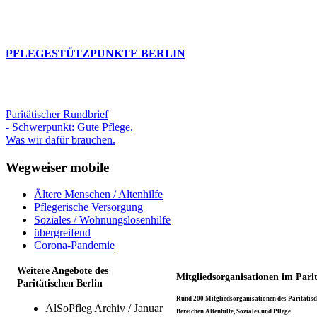
PFLEGESTÜTZPUNKTE BERLIN
Paritätischer Rundbrief
- Schwerpunkt: Gute Pflege.
Was wir dafür brauchen.
Wegweiser mobile
Ältere Menschen / Altenhilfe
Pflegerische Versorgung
Soziales / Wohnungslosenhilfe
übergreifend
Corona-Pandemie
Weitere Angebote des
Mitgliedsorganisationen im Pari
Paritätischen Berlin
Rund 200 Mitgliedsorganisationen des Paritätisch
AlSoPfleg Archiv / Januar
Bereichen Altenhilfe, Soziales und Pflege.