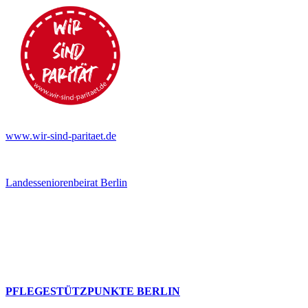
www.wir-sind-paritaet.de
Landesseniorenbeirat Berlin
PFLEGESTÜTZPUNKTE BERLIN