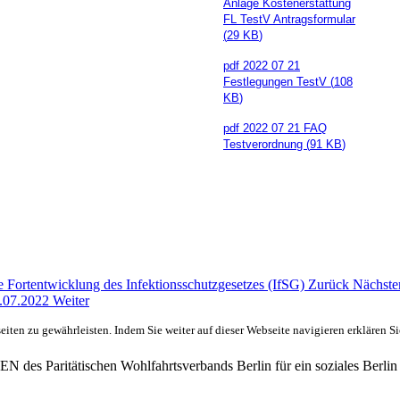
Anlage Kostenerstattung
FL TestV Antragsformular
(
29 KB
)
pdf
2022 07 21
Festlegungen TestV
(
108
KB
)
pdf
2022 07 21 FAQ
Testverordnung
(
91 KB
)
 Fortentwicklung des Infektionsschutzgesetzes (IfSG)
Zurück
Nächste
.07.2022
Weiter
ten zu gewährleisten. Indem Sie weiter auf dieser Webseite navigieren erklären S
des Paritätischen Wohlfahrtsverbands Berlin für ein soziales Berlin