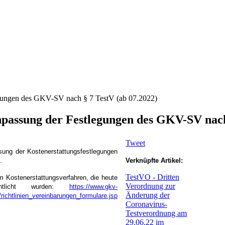
egungen des GKV-SV nach § 7 TestV (ab 07.2022)
npassung der Festlegungen des GKV-SV nach
Tweet
sung der Kostenerstattungsfestlegungen
.
Verknüpfte Artikel:
TestV
O - Dritten
m Kostenerstattungsverfahren, die heute
Verordnung zur
entlicht wurden:
https://www.gkv-
Änderung der
richtlinien_vereinbarungen_formulare.jsp
Coronavirus-
Testverordnung am
29.06.22 im