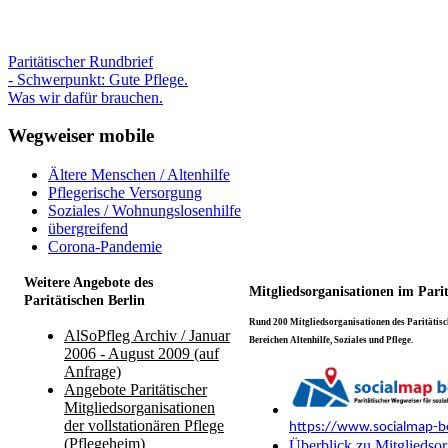
Paritätischer Rundbrief
- Schwerpunkt: Gute Pflege.
Was wir dafür brauchen.
Wegweiser mobile
Ältere Menschen / Altenhilfe
Pflegerische Versorgung
Soziales / Wohnungslosenhilfe
übergreifend
Corona-Pandemie
Weitere Angebote des
Mitgliedsorganisationen im Pari
Paritätischen Berlin
Rund 200 Mitgliedsorganisationen des Paritätisch
AlSoPfleg Archiv / Januar
Bereichen Altenhilfe, Soziales und Pflege.
2006 - August 2009 (auf
Anfrage)
Angebote Paritätischer
Mitgliedsorganisationen
der vollstationären Pflege
https://www.socialmap-be
(Pflegeheim)
Überblick zu Mitgliedsor