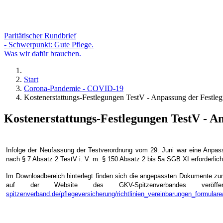
Paritätischer Rundbrief
- Schwerpunkt: Gute Pflege.
Was wir dafür brauchen.
Start
Corona-Pandemie - COVID-19
Kostenerstattungs-Festlegungen TestV - Anpassung der Festl
Kostenerstattungs-Festlegungen TestV - A
Infolge der Neufassung der Testverordnung vom 29. Juni war eine Anpas
nach § 7 Absatz 2 TestV i. V. m. § 150 Absatz 2 bis 5a SGB XI erforderlich
Im Downloadbereich hinterlegt finden sich die angepassten Dokumente zu
auf der Website des GKV-Spitzenverbandes veröff
spitzenverband.de/pflegeversicherung/richtlinien_vereinbarungen_formulare/