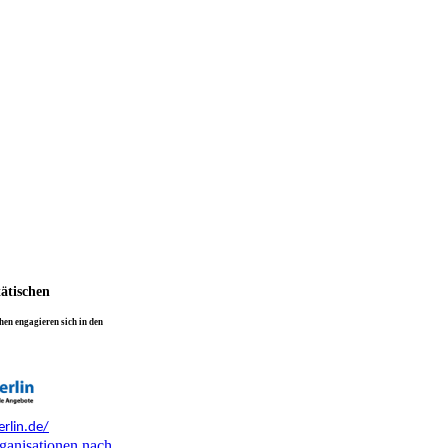
tätischen
en engagieren sich in den
rlin.de/
ganisationen nach