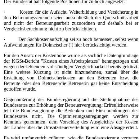
Der Bundesrat hält folgende Positionen für zu hoch angesetzt:
· Kosten für die Aufsicht, Weiterbildung und Versicherung in
den Betreuungsvereinen seien ausschließlich der Querschnittsarbeit
und nicht der Betreuungsarbeit zuzuordnen und deshalb bei er
Vergleichsberechnung nicht zu berücksichtigen.
· Der Sachkostenaufschlag sei zu hoch bemessen, selbst wenn
Aufwendungen für Dolmetscher (!) hier berücksichtigt werden.
Für den Ansatz der Kostenhöhe wurde als sachliche Datengrundlage
der KGSt-Bericht "Kosten eines Arbeitsplatzes" herangezogen und
wegen der fehlenden vollständigen Vergleichbarkeit bereits gekürzt.
Eine weitere Kürzung ist nicht hinzunehmen, zumal über die
Erstattung von Dolmetscherkosten an den Betreuten bzw. die
Betreute oder den Betreuer/die Betreuerin gar keine Entscheidung
getroffen wurde.
Gegenäußerung der Bundesregierung auf die Stellungnahme des
Bundesrates zur Erhöhung der Betreuervergütung: Erfreulicherweise
teilt die Bundesregierung die Bedenken und Einschränkungen des
Bundesrates nicht. Die Optimierungsanregungen werden zur
Kenntnis genommen, dem Vorschlag des Ausgleiches der Kosten
der Länder über die Umsatzsteuerverteilung wird eine Absage erteilt.
Es wird umfangreich erläutert, wie die Bundesregierung vertreten