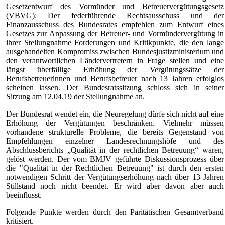
Gesetzentwurf des Vormünder und Betreuervergütungsgesetz
(VBVG): Der federführende Rechtsausschuss und der
Finanzausschuss des Bundesrates empfehlen zum Entwurf eines
Gesetzes zur Anpassung der Betreuer- und Vormündervergütung in
ihrer Stellungnahme Forderungen und Kritikpunkte, die den lange
ausgehandelten Kompromiss zwischen Bundesjustizministerium und
den verantwortlichen Ländervertretern in Frage stellen und eine
längst überfällige Erhöhung der Vergütungssätze der
Berufsbetreuerinnen und Berufsbetreuer nach 13 Jahren erfolglos
scheinen lassen. Der Bundesratssitzung schloss sich in seiner
Sitzung am 12.04.19 der Stellungnahme an.
Der Bundesrat wendet ein, die Neuregelung dürfe sich nicht auf eine
Erhöhung der Vergütungen beschränken. Vielmehr müssen
vorhandene strukturelle Probleme, die bereits Gegenstand von
Empfehlungen einzelner Landesrechnungshöfe und des
Abschlussberichts „Qualität in der rechtlichen Betreuung“ waren,
gelöst werden. Der vom BMJV geführte Diskussionsprozess über
die "Qualität in der Rechtlichen Betreuung" ist durch den ersten
notwendigen Schritt der Vergütungserhöhung nach über 13 Jahren
Stillstand noch nicht beendet. Er wird aber davon aber auch
beeinflusst.
Folgende Punkte werden durch den Paritätischen Gesamtverband
kritisiert.