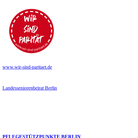
www.wir-sind-paritaet.de
Landesseniorenbeirat Berlin
PFLEGESTÜTZPUNKTE BERLIN