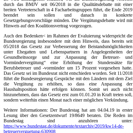
durch das BMJV seit 06/2018 in die Qualitätsdebatte mit einer
breiten Vertreterschaft in 4 Facharbeitsgruppen führt, die Ende 2019
beendet sein sollen und danach in konkrete
Gesetzgebungsvorschläge münden. Die Vergütungsdebatte wird mit
Hinweis auf den Koalitionsvertrag vorgezogen.
Auch den Bedenken< im Rahmen der Evaluierung widerspricht die
Bundesregierung insbesondere mit dem Hinweis, dass bereits seit
05/2018 das Gesetz zur Verbesserung der Beistandsmöglichkeiten
unter Ehegatten und Lebenspartnern in Angelegenheiten der
Gesundheitssorge und zur Anpassung der Betreuer- und
Vormündervergütung“ eine Erhöhung der Stundensätze für
Berufsbetreuer und -vormünder um 15 Prozent vorgesehen hatte.
Das Gesetz sei im Bundesrat nicht entschieden worden. Seit 11/2018
führt die Bundesregierung Gespräche mit den Ländern mit dem Ziel
die Vergütung zu erhöhen, so dass eine Anpassung der
Haushaltsposition hätte erfolgen können. Somit sei auch nicht
hinzunehmen, dass das Gesetz erst zum 01.01.20 in Kraft treten soll,
sondern weiterhin einen Monat nach einer möglichen Verkündung.
Weitere Informationen: Der Bundestag hat am 04.04.19 in erster
Lesung über den Gesetzentwurf 19/8649 beraten. Die Reden im
Bundestag sind anzuhören unter:
https://www.bundestag.de/dokumente/textarchiv/2019/kw14-de-
betreuerverguetung-630908