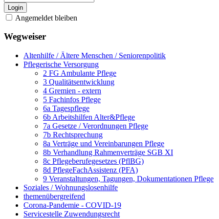
Login
Angemeldet bleiben
Wegweiser
Altenhilfe / Ältere Menschen / Seniorenpolitik
Pflegerische Versorgung
2 FG Ambulante Pflege
3 Qualitätsentwicklung
4 Gremien - extern
5 Fachinfos Pflege
6a Tagespflege
6b Arbeitshilfen Alter&Pflege
7a Gesetze / Verordnungen Pflege
7b Rechtsprechung
8a Verträge und Vereinbarungen Pflege
8b Verhandlung Rahmenverträge SGB XI
8c Pflegeberufegesetzes (PflBG)
8d PflegeFachAssistenz (PFA)
9 Veranstaltungen, Tagungen, Dokumentationen Pflege
Soziales / Wohnungslosenhilfe
themenübergreifend
Corona-Pandemie - COVID-19
Servicestelle Zuwendungsrecht