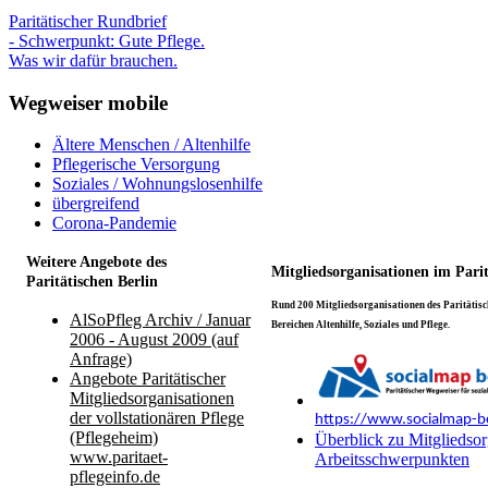
Paritätischer Rundbrief
- Schwerpunkt: Gute Pflege.
Was wir dafür brauchen.
Wegweiser mobile
Ältere Menschen / Altenhilfe
Pflegerische Versorgung
Soziales / Wohnungslosenhilfe
übergreifend
Corona-Pandemie
Weitere Angebote des
Mitgliedsorganisationen im Pari
Paritätischen Berlin
Rund 200 Mitgliedsorganisationen des Paritätisch
AlSoPfleg Archiv / Januar
Bereichen Altenhilfe, Soziales und Pflege.
2006 - August 2009 (auf
Anfrage)
Angebote Paritätischer
Mitgliedsorganisationen
der vollstationären Pflege
https://www.socialmap-be
(Pflegeheim)
Überblick zu Mitgliedsor
www.paritaet-
Arbeitsschwerpunkten
pflegeinfo.de