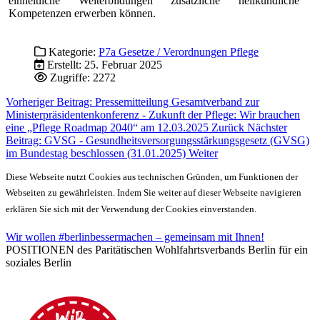
einheitliche Weiterbildungen zusätzliche heilkundliche
Kompetenzen erwerben können.
Kategorie:
P7a Gesetze / Verordnungen Pflege
Erstellt: 25. Februar 2025
Zugriffe: 2272
Vorheriger Beitrag: Pressemitteilung Gesamtverband zur
Ministerpräsidentenkonferenz - Zukunft der Pflege: Wir brauchen
eine „Pflege Roadmap 2040“ am 12.03.2025
Zurück
Nächster
Beitrag: GVSG - Gesundheitsversorgungsstärkungsgesetz (GVSG)
im Bundestag beschlossen (31.01.2025)
Weiter
Diese Webseite nutzt Cookies aus technischen Gründen, um Funktionen der
Webseiten zu gewährleisten. Indem Sie weiter auf dieser Webseite navigieren
erklären Sie sich mit der Verwendung der Cookies einverstanden.
Wir wollen #berlinbessermachen – gemeinsam mit Ihnen!
POSITIONEN des Paritätischen Wohlfahrtsverbands Berlin für ein
soziales Berlin