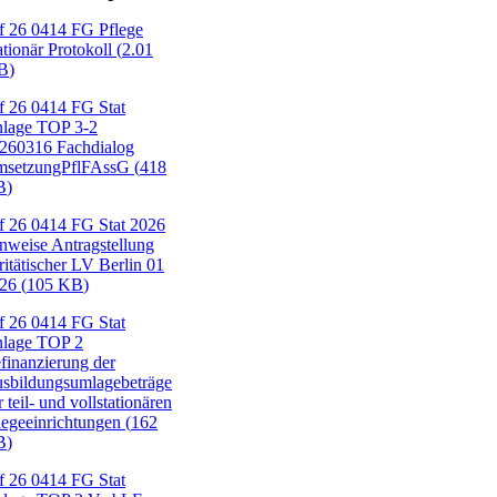
f
26 0414 FG Pflege
ationär Protokoll
(
2.01
B
)
f
26 0414 FG Stat
lage TOP 3-2
260316 Fachdialog
setzungPflFAssG
(
418
B
)
f
26 0414 FG Stat 2026
nweise Antragstellung
ritätischer LV Berlin 01
026
(
105 KB
)
f
26 0414 FG Stat
lage TOP 2
finanzierung der
sbildungsumlagebeträge
r teil- und vollstationären
legeeinrichtungen
(
162
B
)
f
26 0414 FG Stat