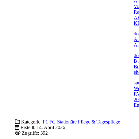
An
Vo
Ra
AB
K
do
A 
An
do
B
Be
e
sp
We
RV
20
En
Kategorie:
P1 FG Stationäre Pflege & Tagespflege
Erstellt: 14. April 2026
Zugriffe: 392