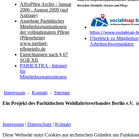
Rund 200 Mitgliedsorganisationen des Paritätisch
AlSoPfleg Archiv / Januar
Bereichen Altenhilfe, Soziales und Pflege.
2006 - August 2009 (auf
Anfrage)
Angebote Paritätischer
Mitgliedsorganisationen
der vollstationären Pflege
https://www.socialmap-be
(Pflegeheim)
Überblick zu Mitgliedsor
www.paritaet-
Arbeitsschwerpunkten
pflegeinfo.de
Einrichtungen nach § 67
SGB XII
PARIEXTRA - Intranet
für
Mitgliedsorganisationen
Impressum
-
Kontakt
-
Sitemap
Ein Projekt des Paritätischen Wohlfahrtsverbandes Berlin e.V. (
Impressum
|
Datenschutz
|
Kontakt
Diese Webseite nutzt Cookies aus technischen Gründen um Funktionen