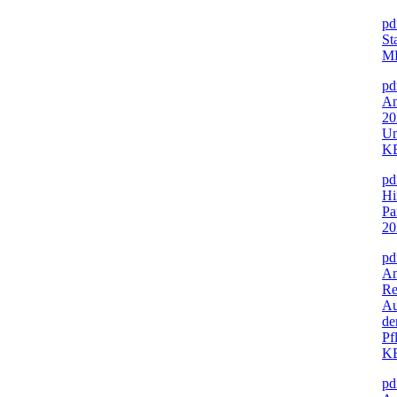
pd
St
M
pd
An
20
Um
K
pd
Hi
Pa
2
pd
An
Re
Au
de
Pf
K
pd