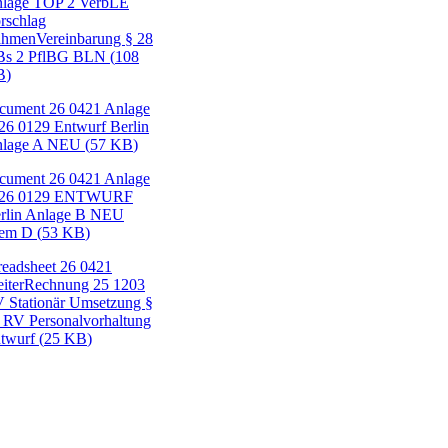
lage TOP 2 VerbLE
rschlag
hmenVereinbarung § 28
s 2 PflBG BLN
(
108
B
)
cument
26 0421 Anlage
26 0129 Entwurf Berlin
lage A NEU
(
57 KB
)
cument
26 0421 Anlage
 26 0129 ENTWURF
rlin Anlage B NEU
hem D
(
53 KB
)
readsheet
26 0421
iterRechnung 25 1203
 Stationär Umsetzung §
 RV Personalvorhaltung
twurf
(
25 KB
)