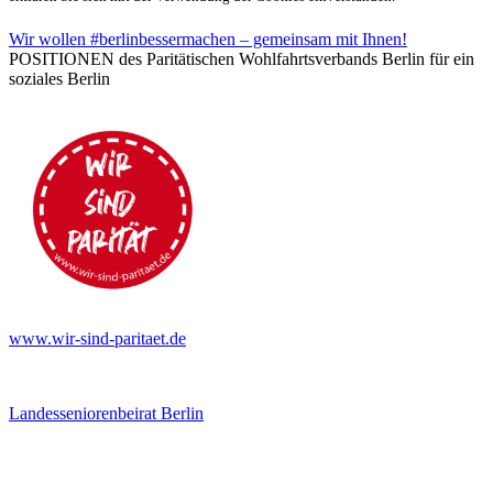
Wir wollen #berlinbessermachen – gemeinsam mit Ihnen!
POSITIONEN des Paritätischen Wohlfahrtsverbands Berlin für ein
soziales Berlin
www.wir-sind-paritaet.de
Landesseniorenbeirat Berlin