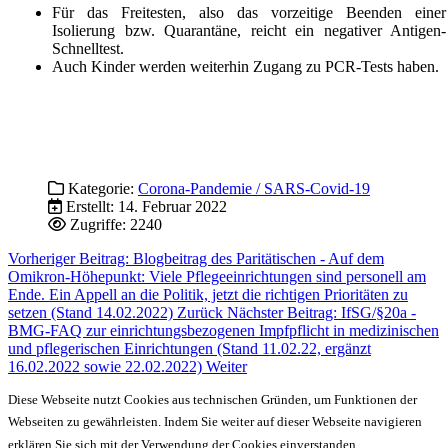
Für das Freitesten, also das vorzeitige Beenden einer
Isolierung bzw. Quarantäne, reicht ein negativer Antigen-
Schnelltest.
Auch Kinder werden weiterhin Zugang zu PCR-Tests haben.
Kategorie:
Corona-Pandemie / SARS-Covid-19
Erstellt: 14. Februar 2022
Zugriffe: 2240
Vorheriger Beitrag: Blogbeitrag des Paritätischen - Auf dem
Omikron-Höhepunkt: Viele Pflegeeinrichtungen sind personell am
Ende. Ein Appell an die Politik, jetzt die richtigen Prioritäten zu
setzen (Stand 14.02.2022)
Zurück
Nächster Beitrag: IfSG/§20a -
BMG-FAQ zur einrichtungsbezogenen Impfpflicht in medizinischen
und pflegerischen Einrichtungen (Stand 11.02.22, ergänzt
16.02.2022 sowie 22.02.2022)
Weiter
Diese Webseite nutzt Cookies aus technischen Gründen, um Funktionen der
Webseiten zu gewährleisten. Indem Sie weiter auf dieser Webseite navigieren
erklären Sie sich mit der Verwendung der Cookies einverstanden.