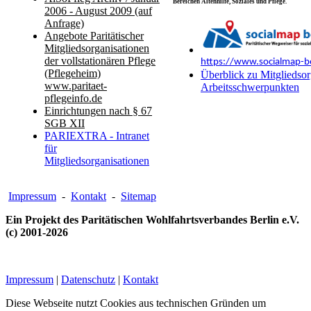
Bereichen Altenhilfe, Soziales und Pflege.
2006 - August 2009 (auf
Anfrage)
Angebote Paritätischer
Mitgliedsorganisationen
der vollstationären Pflege
https://www.socialmap-be
(Pflegeheim)
Überblick zu Mitgliedsor
www.paritaet-
Arbeitsschwerpunkten
pflegeinfo.de
Einrichtungen nach § 67
SGB XII
PARIEXTRA - Intranet
für
Mitgliedsorganisationen
Impressum
-
Kontakt
-
Sitemap
Ein Projekt des Paritätischen Wohlfahrtsverbandes Berlin e.V.
(c) 2001-2026
Impressum
|
Datenschutz
|
Kontakt
Diese Webseite nutzt Cookies aus technischen Gründen um