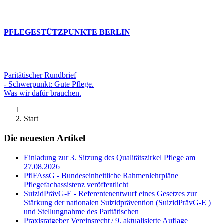
PFLEGESTÜTZPUNKTE BERLIN
Paritätischer Rundbrief
- Schwerpunkt: Gute Pflege.
Was wir dafür brauchen.
Start
Die neuesten Artikel
Einladung zur 3. Sitzung des Qualitätszirkel Pflege am
27.08.2026
PflFAssG - Bundeseinheitliche Rahmenlehrpläne
Pflegefachassistenz veröffentlicht
SuizidPrävG-E - Referentenentwurf eines Gesetzes zur
Stärkung der nationalen Suizidprävention (SuizidPrävG-E )
und Stellungnahme des Paritätischen
Praxisratgeber Vereinsrecht / 9. aktualisierte Auflage