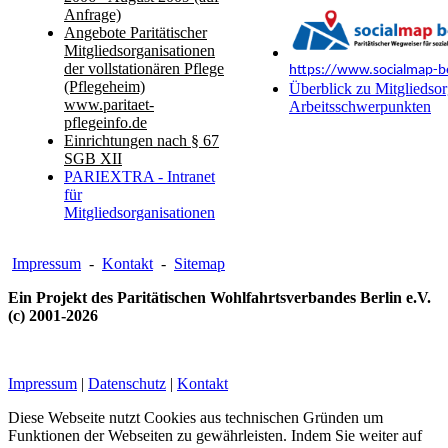
Anfrage)
Angebote Paritätischer
Mitgliedsorganisationen
der vollstationären Pflege
https://www.socialmap-be
(Pflegeheim)
Überblick zu Mitgliedsor
www.paritaet-
Arbeitsschwerpunkten
pflegeinfo.de
Einrichtungen nach § 67
SGB XII
PARIEXTRA - Intranet
für
Mitgliedsorganisationen
Impressum
-
Kontakt
-
Sitemap
Ein Projekt des Paritätischen Wohlfahrtsverbandes Berlin e.V.
(c) 2001-2026
Impressum
|
Datenschutz
|
Kontakt
Diese Webseite nutzt Cookies aus technischen Gründen um
Funktionen der Webseiten zu gewährleisten. Indem Sie weiter auf