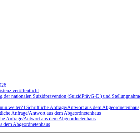
2026
tenz veröffentlicht
g der nationalen Suizidprävention (SuizidPrävG-E ) und Stellungnahme
s nun weiter? | Schriftliche Anfrage/Antwort aus dem Abgeordnetenhaus
ftliche Anfrage/Antwort aus dem Abgeordnetenhaus
liche Anfrage/Antwort aus dem Abgeordnetenhaus
aus dem Abgeordnetenhaus