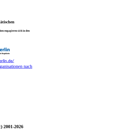
tätischen
en engagieren sich in den
rlin.de/
ganisationen nach
c) 2001-2026