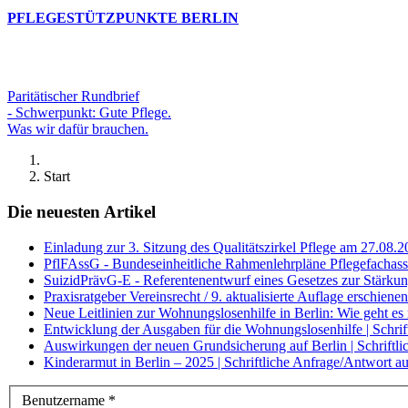
PFLEGESTÜTZPUNKTE BERLIN
Paritätischer Rundbrief
- Schwerpunkt: Gute Pflege.
Was wir dafür brauchen.
Start
Die neuesten Artikel
Einladung zur 3. Sitzung des Qualitätszirkel Pflege am 27.08.
PflFAssG - Bundeseinheitliche Rahmenlehrpläne Pflegefachassis
SuizidPrävG-E - Referentenentwurf eines Gesetzes zur Stärkun
Praxisratgeber Vereinsrecht / 9. aktualisierte Auflage erschienen
Neue Leitlinien zur Wohnungslosenhilfe in Berlin: Wie geht e
Entwicklung der Ausgaben für die Wohnungslosenhilfe | Schri
Auswirkungen der neuen Grundsicherung auf Berlin | Schrift
Kinderarmut in Berlin – 2025 | Schriftliche Anfrage/Antwort 
Benutzername
*