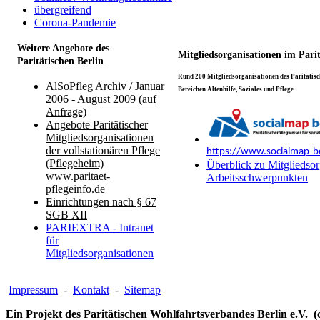
übergreifend
Corona-Pandemie
Weitere Angebote des
Mitgliedsorganisationen im Pari
Paritätischen Berlin
Rund 200 Mitgliedsorganisationen des Paritätisch
AlSoPfleg Archiv / Januar
Bereichen Altenhilfe, Soziales und Pflege.
2006 - August 2009 (auf
Anfrage)
Angebote Paritätischer
Mitgliedsorganisationen
der vollstationären Pflege
https://www.socialmap-be
(Pflegeheim)
Überblick zu Mitgliedsor
www.paritaet-
Arbeitsschwerpunkten
pflegeinfo.de
Einrichtungen nach § 67
SGB XII
PARIEXTRA - Intranet
für
Mitgliedsorganisationen
Impressum
-
Kontakt
-
Sitemap
Ein Projekt des Paritätischen Wohlfahrtsverbandes Berlin e.V. (