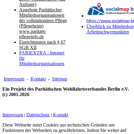
Anfrage)
Angebote Paritätischer
Mitgliedsorganisationen
der vollstationären Pflege
https://www.socialmap-be
(Pflegeheim)
Überblick zu Mitgliedsor
www.paritaet-
Arbeitsschwerpunkten
pflegeinfo.de
Einrichtungen nach § 67
SGB XII
PARIEXTRA - Intranet
für
Mitgliedsorganisationen
Impressum
-
Kontakt
-
Sitemap
Ein Projekt des Paritätischen Wohlfahrtsverbandes Berlin e.V.
(c) 2001-2026
Impressum
|
Datenschutz
|
Kontakt
Diese Webseite nutzt Cookies aus technischen Gründen um
Funktionen der Webseiten zu gewährleisten. Indem Sie weiter auf