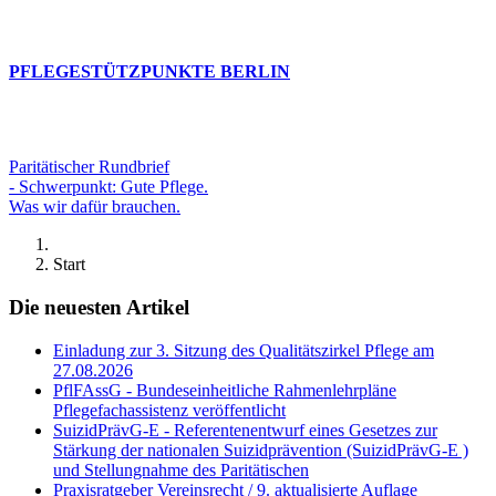
PFLEGESTÜTZPUNKTE BERLIN
Paritätischer Rundbrief
- Schwerpunkt: Gute Pflege.
Was wir dafür brauchen.
Start
Die neuesten Artikel
Einladung zur 3. Sitzung des Qualitätszirkel Pflege am
27.08.2026
PflFAssG - Bundeseinheitliche Rahmenlehrpläne
Pflegefachassistenz veröffentlicht
SuizidPrävG-E - Referentenentwurf eines Gesetzes zur
Stärkung der nationalen Suizidprävention (SuizidPrävG-E )
und Stellungnahme des Paritätischen
Praxisratgeber Vereinsrecht / 9. aktualisierte Auflage