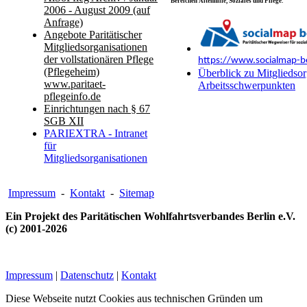
Bereichen Altenhilfe, Soziales und Pflege.
2006 - August 2009 (auf
Anfrage)
Angebote Paritätischer
Mitgliedsorganisationen
der vollstationären Pflege
https://www.socialmap-be
(Pflegeheim)
Überblick zu Mitgliedsor
www.paritaet-
Arbeitsschwerpunkten
pflegeinfo.de
Einrichtungen nach § 67
SGB XII
PARIEXTRA - Intranet
für
Mitgliedsorganisationen
Impressum
-
Kontakt
-
Sitemap
Ein Projekt des Paritätischen Wohlfahrtsverbandes Berlin e.V.
(c) 2001-2026
Impressum
|
Datenschutz
|
Kontakt
Diese Webseite nutzt Cookies aus technischen Gründen um