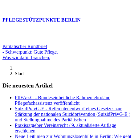
PFLEGESTÜTZPUNKTE BERLIN
Paritätischer Rundbrief
- Schwerpunkt: Gute Pflege.
Was wir dafür brauchen.
Start
Die neuesten Artikel
PflFAssG - Bundeseinheitliche Rahmenlehrpläne
Pflegefachassistenz veröffentlicht
SuizidPrävG-E - Referentenentwurf eines Gesetzes zur
Stärkung der nationalen Suizidprävention (SuizidPrävG-E )
und Stellungnahme des Paritätischen
Praxisratgeber Vereinsrecht / 9. aktualisierte Auflage
erschienen
Neue Leitlinien zur Wohnungslosenhilfe in Berlin: Wie geht