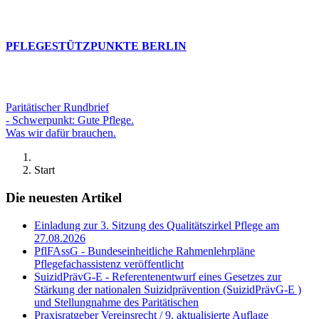
PFLEGESTÜTZPUNKTE BERLIN
Paritätischer Rundbrief
- Schwerpunkt: Gute Pflege.
Was wir dafür brauchen.
Start
Die neuesten Artikel
Einladung zur 3. Sitzung des Qualitätszirkel Pflege am
27.08.2026
PflFAssG - Bundeseinheitliche Rahmenlehrpläne
Pflegefachassistenz veröffentlicht
SuizidPrävG-E - Referentenentwurf eines Gesetzes zur
Stärkung der nationalen Suizidprävention (SuizidPrävG-E )
und Stellungnahme des Paritätischen
Praxisratgeber Vereinsrecht / 9. aktualisierte Auflage