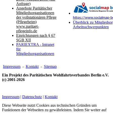
Anfrage)
Angebote Paritätischer
Mitgliedsorganisationen
der vollstationären Pflege
https://www.socialmap-be
(Pflegeheim)
Überblick zu Mitgliedsor
www.paritaet-
Arbeitsschwerpunkten
pflegeinfo.de
Einrichtungen nach § 67
SGB XII
PARIEXTRA - Intranet
für
Mitgliedsorganisationen
Impressum
-
Kontakt
-
Sitemap
Ein Projekt des Paritätischen Wohlfahrtsverbandes Berlin e.V.
(c) 2001-2026
Impressum
|
Datenschutz
|
Kontakt
Diese Webseite nutzt Cookies aus technischen Gründen um
Funktionen der Webseiten zu gewährleisten. Indem Sie weiter auf