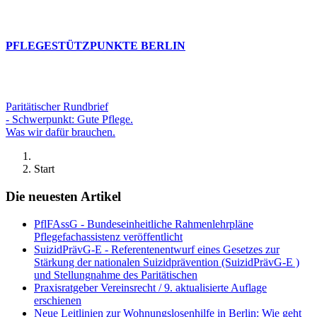
PFLEGESTÜTZPUNKTE BERLIN
Paritätischer Rundbrief
- Schwerpunkt: Gute Pflege.
Was wir dafür brauchen.
Start
Die neuesten Artikel
PflFAssG - Bundeseinheitliche Rahmenlehrpläne
Pflegefachassistenz veröffentlicht
SuizidPrävG-E - Referentenentwurf eines Gesetzes zur
Stärkung der nationalen Suizidprävention (SuizidPrävG-E )
und Stellungnahme des Paritätischen
Praxisratgeber Vereinsrecht / 9. aktualisierte Auflage
erschienen
Neue Leitlinien zur Wohnungslosenhilfe in Berlin: Wie geht