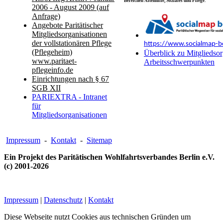
Bereichen Altenhilfe, Soziales und Pflege.
2006 - August 2009 (auf
Anfrage)
Angebote Paritätischer
Mitgliedsorganisationen
der vollstationären Pflege
https://www.socialmap-be
(Pflegeheim)
Überblick zu Mitgliedsor
www.paritaet-
Arbeitsschwerpunkten
pflegeinfo.de
Einrichtungen nach § 67
SGB XII
PARIEXTRA - Intranet
für
Mitgliedsorganisationen
Impressum
-
Kontakt
-
Sitemap
Ein Projekt des Paritätischen Wohlfahrtsverbandes Berlin e.V.
(c) 2001-2026
Impressum
|
Datenschutz
|
Kontakt
Diese Webseite nutzt Cookies aus technischen Gründen um