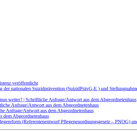
tenz veröffentlicht
g der nationalen Suizidprävention (SuizidPrävG-E ) und Stellungnahme
s nun weiter? | Schriftliche Anfrage/Antwort aus dem Abgeordnetenhaus
ftliche Anfrage/Antwort aus dem Abgeordnetenhaus
liche Anfrage/Antwort aus dem Abgeordnetenhaus
aus dem Abgeordnetenhaus
 Pflegereform (Referentenentwurf Pflegeneuordnungsgesetz – PNOG) und