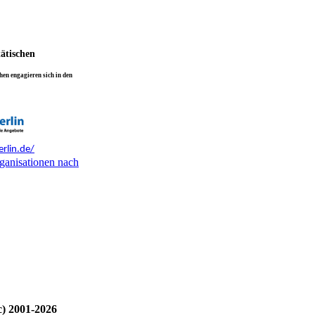
tätischen
en engagieren sich in den
rlin.de/
ganisationen nach
c) 2001-2026