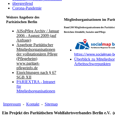
übergreifend
Corona-Pandemie
Weitere Angebote des
Mitgliedsorganisationen im Pari
Paritätischen Berlin
Rund 200 Mitgliedsorganisationen des Paritätisch
AlSoPfleg Archiv / Januar
Bereichen Altenhilfe, Soziales und Pflege.
2006 - August 2009 (auf
Anfrage)
Angebote Paritätischer
Mitgliedsorganisationen
der vollstationären Pflege
https://www.socialmap-be
(Pflegeheim)
Überblick zu Mitgliedsor
www.paritaet-
Arbeitsschwerpunkten
pflegeinfo.de
Einrichtungen nach § 67
SGB XII
PARIEXTRA - Intranet
für
Mitgliedsorganisationen
Impressum
-
Kontakt
-
Sitemap
Ein Projekt des Paritätischen Wohlfahrtsverbandes Berlin e.V. (