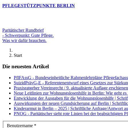
PFLEGESTÜTZPUNKTE BERLIN
Paritätischer Rundbrief
- Schwerpunkt: Gute Pflege.
Was wir dafür brauchen.
Start
Die neuesten Artikel
PflFAssG - Bundeseinheitliche Rahmenlehrpläne Pflegefachassis
SuizidPrävG-E - Referentenentwurf eines Gesetzes zur Stärkun
Praxisratgeber Vereinsrecht / 9. aktualisierte Auflage erschienen
Neue Leitlinien zur Wohnungslosenhilfe in Berlin: Wie geht e
Entwicklung der Ausgaben für die Wohnungslosenhilfe | Schri
Auswirkungen der neuen Grundsicherung auf Berlin | Schrift
Kinderarmut in Berlin – 2025 | Schriftliche Anfrage/Antwort 
PNOG - Paritätischer sieht rote Linien bei der beabsichtigten
Benutzername
*