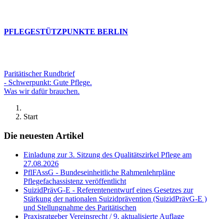
PFLEGESTÜTZPUNKTE BERLIN
Paritätischer Rundbrief
- Schwerpunkt: Gute Pflege.
Was wir dafür brauchen.
Start
Die neuesten Artikel
Einladung zur 3. Sitzung des Qualitätszirkel Pflege am
27.08.2026
PflFAssG - Bundeseinheitliche Rahmenlehrpläne
Pflegefachassistenz veröffentlicht
SuizidPrävG-E - Referentenentwurf eines Gesetzes zur
Stärkung der nationalen Suizidprävention (SuizidPrävG-E )
und Stellungnahme des Paritätischen
Praxisratgeber Vereinsrecht / 9. aktualisierte Auflage