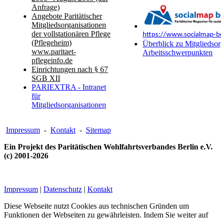
Anfrage)
Angebote Paritätischer
Mitgliedsorganisationen
der vollstationären Pflege
https://www.socialmap-be
(Pflegeheim)
Überblick zu Mitgliedsor
www.paritaet-
Arbeitsschwerpunkten
pflegeinfo.de
Einrichtungen nach § 67
SGB XII
PARIEXTRA - Intranet
für
Mitgliedsorganisationen
Impressum
-
Kontakt
-
Sitemap
Ein Projekt des Paritätischen Wohlfahrtsverbandes Berlin e.V.
(c) 2001-2026
Impressum
|
Datenschutz
|
Kontakt
Diese Webseite nutzt Cookies aus technischen Gründen um
Funktionen der Webseiten zu gewährleisten. Indem Sie weiter auf