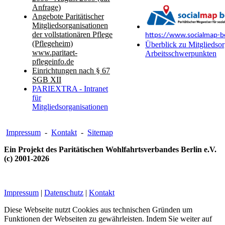
Anfrage)
Angebote Paritätischer
Mitgliedsorganisationen
der vollstationären Pflege
https://www.socialmap-be
(Pflegeheim)
Überblick zu Mitgliedsor
www.paritaet-
Arbeitsschwerpunkten
pflegeinfo.de
Einrichtungen nach § 67
SGB XII
PARIEXTRA - Intranet
für
Mitgliedsorganisationen
Impressum
-
Kontakt
-
Sitemap
Ein Projekt des Paritätischen Wohlfahrtsverbandes Berlin e.V.
(c) 2001-2026
Impressum
|
Datenschutz
|
Kontakt
Diese Webseite nutzt Cookies aus technischen Gründen um
Funktionen der Webseiten zu gewährleisten. Indem Sie weiter auf