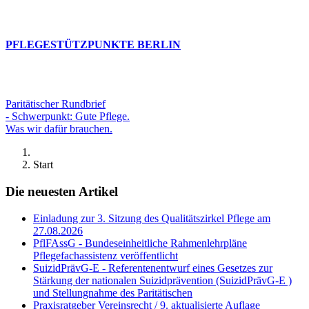
PFLEGESTÜTZPUNKTE BERLIN
Paritätischer Rundbrief
- Schwerpunkt: Gute Pflege.
Was wir dafür brauchen.
Start
Die neuesten Artikel
Einladung zur 3. Sitzung des Qualitätszirkel Pflege am
27.08.2026
PflFAssG - Bundeseinheitliche Rahmenlehrpläne
Pflegefachassistenz veröffentlicht
SuizidPrävG-E - Referentenentwurf eines Gesetzes zur
Stärkung der nationalen Suizidprävention (SuizidPrävG-E )
und Stellungnahme des Paritätischen
Praxisratgeber Vereinsrecht / 9. aktualisierte Auflage