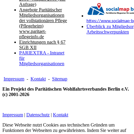
Anfrage)
Angebote Paritätischer
Mitgliedsorganisationen
der vollstationären Pflege
https://www.socialmap-be
(Pflegeheim)
Überblick zu Mitgliedsor
www.paritaet-
Arbeitsschwerpunkten
pflegeinfo.de
Einrichtungen nach § 67
SGB XII
PARIEXTRA - Intranet
für
Mitgliedsorganisationen
Impressum
-
Kontakt
-
Sitemap
Ein Projekt des Paritätischen Wohlfahrtsverbandes Berlin e.V.
(c) 2001-2026
Impressum
|
Datenschutz
|
Kontakt
Diese Webseite nutzt Cookies aus technischen Gründen um
Funktionen der Webseiten zu gewährleisten. Indem Sie weiter auf