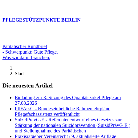
PFLEGESTÜTZPUNKTE BERLIN
Paritätischer Rundbrief
- Schwerpunkt: Gute Pflege.
Was wir dafür brauchen.
Start
Die neuesten Artikel
Einladung zur 3. Sitzung des Qualitätszirkel Pflege am
27.08.2026
PflFAssG - Bundeseinheitliche Rahmenlehrpläne
Pflegefachassistenz veröffentlicht
SuizidPrävG-E - Referentenentwurf eines Gesetzes zur
Stärkung der nationalen Suizidprävention (SuizidPrävG-E )
und Stellungnahme des Paritätischen
Praxisratgeber Vereinsrecht / 9. aktualisierte Auflage