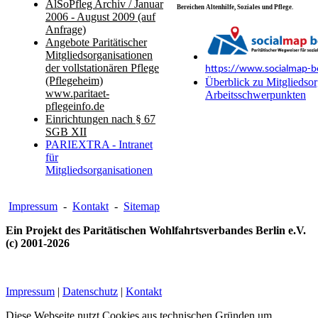
AlSoPfleg Archiv / Januar
Bereichen Altenhilfe, Soziales und Pflege.
2006 - August 2009 (auf
Anfrage)
Angebote Paritätischer
Mitgliedsorganisationen
der vollstationären Pflege
https://www.socialmap-be
(Pflegeheim)
Überblick zu Mitgliedsor
www.paritaet-
Arbeitsschwerpunkten
pflegeinfo.de
Einrichtungen nach § 67
SGB XII
PARIEXTRA - Intranet
für
Mitgliedsorganisationen
Impressum
-
Kontakt
-
Sitemap
Ein Projekt des Paritätischen Wohlfahrtsverbandes Berlin e.V.
(c) 2001-2026
Impressum
|
Datenschutz
|
Kontakt
Diese Webseite nutzt Cookies aus technischen Gründen um