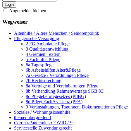
Login
Angemeldet bleiben
Wegweiser
Altenhilfe / Ältere Menschen / Seniorenpolitik
Pflegerische Versorgung
2 FG Ambulante Pflege
3 Qualitätsentwicklung
4 Gremien - extern
5 Fachinfos Pflege
6a Tagespflege
6b Arbeitshilfen Alter&Pflege
7a Gesetze / Verordnungen Pflege
7b Rechtsprechung
8a Verträge und Vereinbarungen Pflege
8b Verhandlung Rahmenverträge SGB XI
8c Pflegeberufegesetzes (PflBG)
8d PflegeFachAssistenz (PFA)
9 Veranstaltungen, Tagungen, Dokumentationen Pflege
Soziales / Wohnungslosenhilfe
themenübergreifend
Corona-Pandemie - COVID-19
Servicestelle Zuwendungsrecht