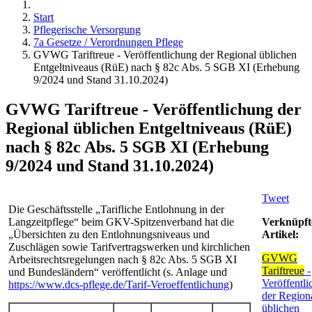
Start
Pflegerische Versorgung
7a Gesetze / Verordnungen Pflege
GVWG Tariftreue - Veröffentlichung der Regional üblichen
Entgeltniveaus (RüE) nach § 82c Abs. 5 SGB XI (Erhebung
9/2024 und Stand 31.10.2024)
GVWG Tariftreue - Veröffentlichung der
Regional üblichen Entgeltniveaus (RüE)
nach § 82c Abs. 5 SGB XI (Erhebung
9/2024 und Stand 31.10.2024)
Tweet
Die Geschäftsstelle „Tarifliche Entlohnung in der
Langzeitpflege“ beim GKV-Spitzenverband hat die
Verknüpft
„Übersichten zu den Entlohnungsniveaus und
Artikel:
Zuschlägen sowie Tarifvertragswerken und kirchlichen
GVWG
Arbeitsrechtsregelungen nach § 82c Abs. 5 SGB XI
Tariftreue
-
und Bundesländern“ veröffentlicht (s. Anlage und
Veröffentl
https://www.dcs-pflege.de/Tarif-Veroeffentlichung
)
der Region
üblichen