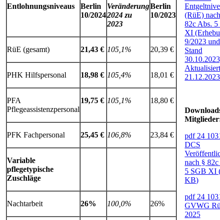
Entlohnungsniveaus
Berlin
Veränderung
Berlin
Entgeltniv
10/2024
2024 zu
10/2023
(RüE) nach
2023
82c Abs. 
XI (Erheb
9/2023 und
RüE (gesamt)
21,43 €
105,1%
20,39 €
Stand
30.10.2023
Aktualisier
PHK Hilfspersonal
18,98 €
105,4%
18,01 €
21.12.2023
PFA
19,75 €
105,1%
18,80 €
Pflegeassistenzpersonal
Downloads
Mitglieder
PFK Fachpersonal
25,45 €
106,8%
23,84 €
pdf
24 103
DCS
Veröffentl
Variable
nach § 82c
pflegetypische
5 SGB XI
Zuschläge
KB
)
pdf
24 103
Nachtarbeit
26%
100,0%
26%
GVWG R
2025