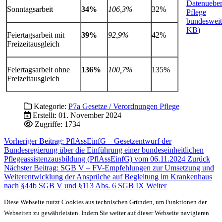
Datenueber
Sonntagsarbeit
34%
106,3%
32%
Pflege
bundeswei
KB
)
Feiertagsarbeit mit
39%
92,9%
42%
Freizeitausgleich
Feiertagsarbeit ohne
136%
100,7%
135%
Freizeitausgleich
Kategorie:
P7a Gesetze / Verordnungen Pflege
Erstellt: 01. November 2024
Zugriffe: 1734
Vorheriger Beitrag: PflAssEinfG – Gesetzentwurf der
Bundesregierung über die Einführung einer bundeseinheitlichen
Pflegeassistenzausbildung (PflAssEinfG) vom 06.11.2024
Zurück
Nächster Beitrag: SGB V – FV-Empfehlungen zur Umsetzung und
Weiterentwicklung der Ansprüche auf Begleitung im Krankenhaus
nach §44b SGB V und §113 Abs. 6 SGB IX
Weiter
Diese Webseite nutzt Cookies aus technischen Gründen, um Funktionen der
Webseiten zu gewährleisten. Indem Sie weiter auf dieser Webseite navigieren